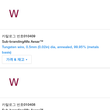
카탈로그 번호
010409
Sub-branding
Alfa Aesar™
Tungsten wire, 0.5mm (0.02in) dia, annealed, 99.95% (metals
basis)
가격 & 재고
카탈로그 번호
010408
Sub-branding
Alfa Aesar™