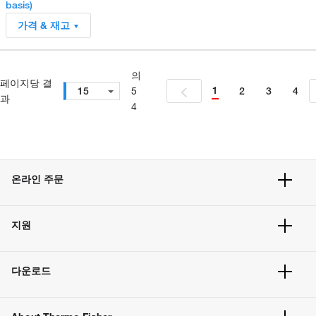
basis)
가격 & 재고
의
페이지당 결
1
15
5
2
3
4
과
4
온라인 주문
주문 현황
지원
주문 방법
빠른 주문
서비스 및 지원
벌크 주문
다운로드
고객 센터
공지사항
유해화학물질등 제품 및 정보요약서
웹사이트 개선사항