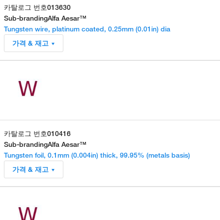
카탈로그 번호
013630
Sub-branding
Alfa Aesar™
Tungsten wire, platinum coated, 0.25mm (0.01in) dia
가격 & 재고
카탈로그 번호
010416
Sub-branding
Alfa Aesar™
Tungsten foil, 0.1mm (0.004in) thick, 99.95% (metals basis)
가격 & 재고