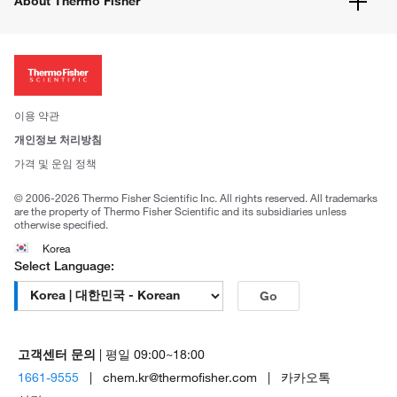
About Thermo Fisher
주문관련문서
이전 웹사이트 미결제 내역 확인하기
ISO 인증문서
회사 소개
투자자
뉴스
사회적 책임
이용 약관
브랜드
개인정보 처리방침
Trademarks
가격 및 운임 정책
공정거래
© 2006-2026 Thermo Fisher Scientific Inc. All rights reserved. All trademarks
are the property of Thermo Fisher Scientific and its subsidiaries unless
otherwise specified.
Korea
Select Language:
Go
고객센터 문의
| 평일 09:00~18:00
1661-9555
| chem.kr@thermofisher.com | 카카오톡