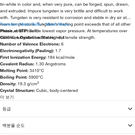
tin-white in color and, when very pure, can be forged, spun, drawn,
and extruded. Impure tungsten is very brittle and difficult to work
with. Tungsten is very resistant to corrosion and stable in dry air at
room temperature. Tungsten's melting point exceeds that of all other
Transition Metal Salts
>
Metal Alloys>
metals, and it has the lowest vapor pressure. At temperatures over
Phase at STP:
Solid
1650°C, tungsten has the highest tensile strength.
Common Oxidation States:
+6,4
Number of Valence Electrons:
6
Electronegativity (Pauling):
1.7
First Ionization Energy:
184 kcal/mole
Covalent Radius:
1.30 Angstroms
Melting Point:
3410°C
Boiling Point:
5900°C
3
Density:
19.3 g/cm
Crystal Structure:
Cubic, body-centered
더 보기
등급
백분율 순도