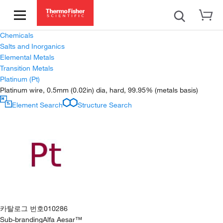
Chemicals
Salts and Inorganics
Elemental Metals
Transition Metals
Platinum (Pt)
Platinum wire, 0.5mm (0.02in) dia, hard, 99.95% (metals basis)
Element Search
Structure Search
카탈로그 번호
010286
Sub-branding
Alfa Aesar™