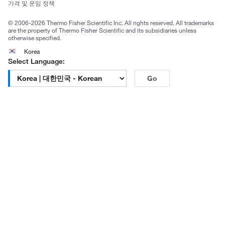
가격 및 운임 정책
공정거래
© 2006-2026 Thermo Fisher Scientific Inc. All rights reserved. All trademarks
are the property of Thermo Fisher Scientific and its subsidiaries unless
otherwise specified.
Korea
Select Language:
Go
고객센터 문의
| 평일 09:00~18:00
1661-9555
| chem.kr@thermofisher.com | 카카오톡
상담
서울특별시 강남구 광평로 281, 12층 (수서동, 수서오피스
빌딩)
한국피셔과학 (주)
대표자 : 석수진
사업자 등록번호 : 106-81-50277