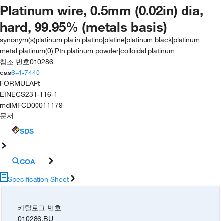
Platinum wire, 0.5mm (0.02in) dia,
hard, 99.95% (metals basis)
synonym(s)
platinum|platin|platino|platine|platinum black|platinum
metal|platinum(0)|Ptn|platinum powder|colloidal platinum
참조 번호
010286
cas
6-4-7440
FORMULA
Pt
EINECS
231-116-1
mdl
MFCD00011179
문서
SDS
COA
Specification Sheet
카탈로그 번호
010286.BU