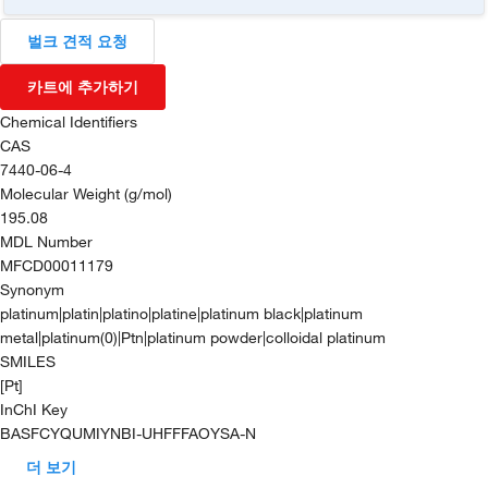
벌크 견적 요청
카트에 추가하기
Chemical Identifiers
CAS
7440-06-4
Molecular Weight (g/mol)
195.08
MDL Number
MFCD00011179
Synonym
platinum|platin|platino|platine|platinum black|platinum
metal|platinum(0)|Ptn|platinum powder|colloidal platinum
SMILES
[Pt]
InChI Key
BASFCYQUMIYNBI-UHFFFAOYSA-N
더 보기