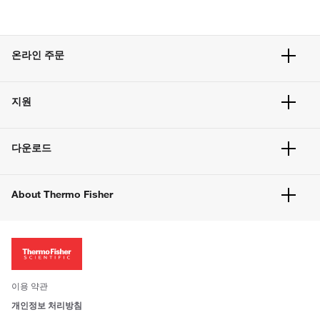
온라인 주문
주문 현황
지원
주문 방법
빠른 주문
서비스 및 지원
벌크 주문
다운로드
고객 센터
공지사항
유해화학물질등 제품 및 정보요약서
웹사이트 개선사항
About Thermo Fisher
주문관련문서
이전 웹사이트 미결제 내역 확인하기
ISO 인증문서
회사 소개
투자자
뉴스
사회적 책임
이용 약관
브랜드
개인정보 처리방침
Trademarks