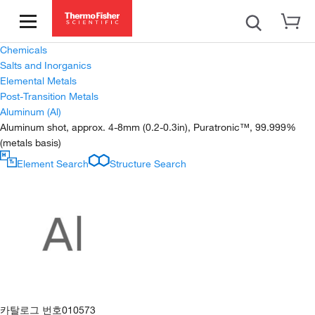
Chemicals
Salts and Inorganics
Elemental Metals
Post-Transition Metals
Aluminum (Al)
Aluminum shot, approx. 4-8mm (0.2-0.3in), Puratronic™, 99.999%
(metals basis)
Element Search
Structure Search
카탈로그 번호
010573