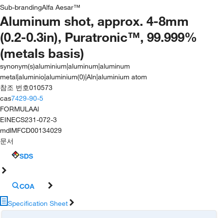
Sub-branding
Alfa Aesar™
Aluminum shot, approx. 4-8mm
(0.2-0.3in), Puratronic™, 99.999%
(metals basis)
synonym(s)
aluminium|aluminum|aluminum
metal|aluminio|aluminium(0)|Aln|aluminium atom
참조 번호
010573
cas
7429-90-5
FORMULA
Al
EINECS
231-072-3
mdl
MFCD00134029
문서
SDS
COA
Specification Sheet