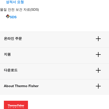
성적서 요청
물질 안전 보건 자료(SDS)
SDS
온라인 주문
주문 현황
지원
주문 방법
빠른 주문
서비스 및 지원
벌크 주문
다운로드
고객 센터
공지사항
유해화학물질등 제품 및 정보요약서
웹사이트 개선사항
About Thermo Fisher
주문관련문서
이전 웹사이트 미결제 내역 확인하기
ISO 인증문서
회사 소개
투자자