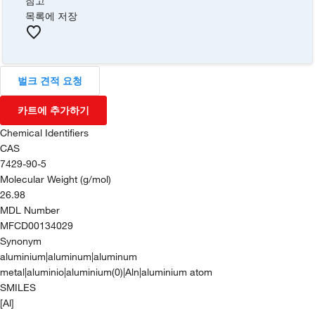
참고
목록에 저장
벌크 견적 요청
카트에 추가하기
Chemical Identifiers
CAS
7429-90-5
Molecular Weight (g/mol)
26.98
MDL Number
MFCD00134029
Synonym
aluminium|aluminum|aluminum
metal|aluminio|aluminium(0)|Aln|aluminium atom
SMILES
[Al]