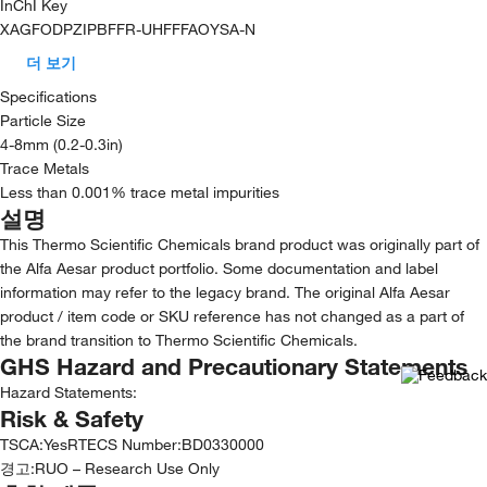
InChI Key
XAGFODPZIPBFFR-UHFFFAOYSA-N
더 보기
Specifications
Particle Size
4-8mm (0.2-0.3in)
Trace Metals
Less than 0.001% trace metal impurities
설명
This Thermo Scientific Chemicals brand product was originally part of
the Alfa Aesar product portfolio. Some documentation and label
information may refer to the legacy brand. The original Alfa Aesar
product / item code or SKU reference has not changed as a part of
the brand transition to Thermo Scientific Chemicals.
GHS Hazard and Precautionary Statements
Hazard Statements:
Risk & Safety
TSCA
:
Yes
RTECS Number
:
BD0330000
경고:
RUO – Research Use Only