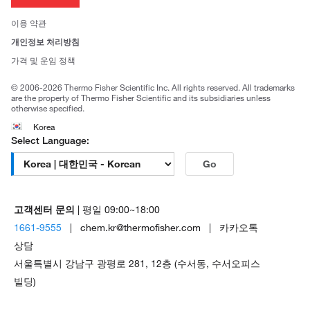
뉴스
사회적 책임
이용 약관
브랜드
개인정보 처리방침
Trademarks
가격 및 운임 정책
공정거래
© 2006-2026 Thermo Fisher Scientific Inc. All rights reserved. All trademarks
are the property of Thermo Fisher Scientific and its subsidiaries unless
otherwise specified.
Korea
Select Language:
Go
고객센터 문의
| 평일 09:00~18:00
1661-9555
| chem.kr@thermofisher.com | 카카오톡
상담
서울특별시 강남구 광평로 281, 12층 (수서동, 수서오피스
빌딩)