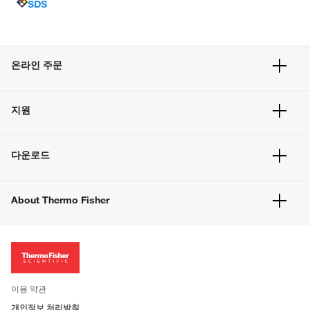
SDS
온라인 주문
주문 현황
지원
주문 방법
빠른 주문
서비스 및 지원
벌크 주문
다운로드
고객 센터
공지사항
유해화학물질등 제품 및 정보요약서
웹사이트 개선사항
About Thermo Fisher
주문관련문서
이전 웹사이트 미결제 내역 확인하기
ISO 인증문서
회사 소개
투자자
뉴스
사회적 책임
이용 약관
브랜드
개인정보 처리방침