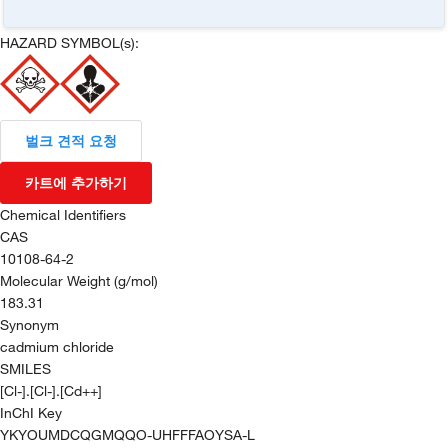
HAZARD SYMBOL(s):
벌크 견적 요청
카트에 추가하기
Chemical Identifiers
CAS
10108-64-2
Molecular Weight (g/mol)
183.31
Synonym
cadmium chloride
SMILES
[Cl-].[Cl-].[Cd++]
InChI Key
YKYOUMDCQGMQQO-UHFFFAOYSA-L