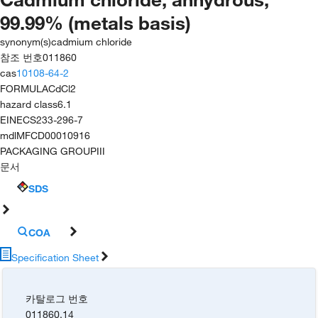
99.99% (metals basis)
synonym(s)
cadmium chloride
참조 번호
011860
cas
10108-64-2
FORMULA
CdCl2
hazard class
6.1
EINECS
233-296-7
mdl
MFCD00010916
PACKAGING GROUP
III
문서
SDS
COA
Specification Sheet
카탈로그 번호
011860.14