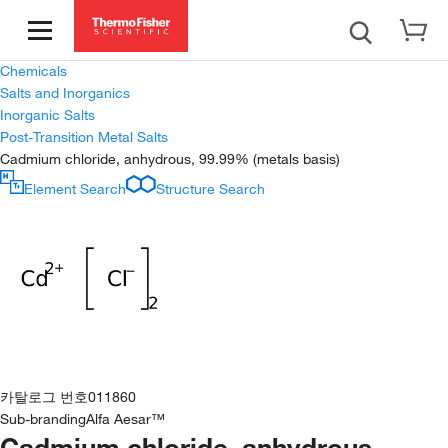
Chemicals
Salts and Inorganics
Inorganic Salts
Post-Transition Metal Salts
Cadmium chloride, anhydrous, 99.99% (metals basis)
Element Search
Structure Search
카탈로그 번호
011860
Sub-branding
Alfa Aesar™
Cadmium chloride, anhydrous,