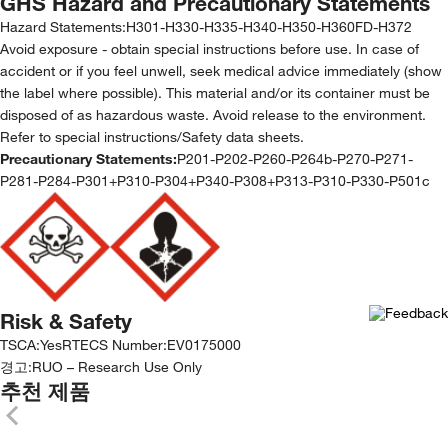
GHS Hazard and Precautionary Statements
Hazard Statements:
H301-H330-H335-H340-H350-H360FD-H372
Avoid exposure - obtain special instructions before use. In case of
accident or if you feel unwell, seek medical advice immediately (show
the label where possible). This material and/or its container must be
disposed of as hazardous waste. Avoid release to the environment.
Refer to special instructions/Safety data sheets.
Precautionary Statements:
P201-P202-P260-P264b-P270-P271-
P281-P284-P301+P310-P304+P340-P308+P313-P310-P330-P501c
Risk & Safety
TSCA
:
Yes
RTECS Number
:
EV0175000
경고:
RUO – Research Use Only
추천 제품