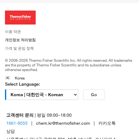
ISO 인증문서
회사 소개
투자자
뉴스
사회적 책임
이용 약관
브랜드
개인정보 처리방침
Trademarks
가격 및 운임 정책
공정거래
© 2006-2026 Thermo Fisher Scientific Inc. All rights reserved. All trademarks
are the property of Thermo Fisher Scientific and its subsidiaries unless
otherwise specified.
Korea
Select Language:
Go
고객센터 문의
| 평일 09:00~18:00
1661-9555
| chem.kr@thermofisher.com | 카카오톡
상담