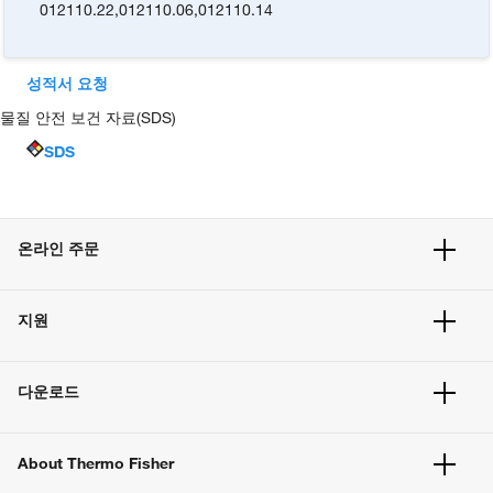
012110.22
,
012110.06
,
012110.14
성적서 요청
물질 안전 보건 자료(SDS)
SDS
온라인 주문
주문 현황
지원
주문 방법
빠른 주문
서비스 및 지원
벌크 주문
다운로드
고객 센터
공지사항
유해화학물질등 제품 및 정보요약서
웹사이트 개선사항
About Thermo Fisher
주문관련문서
이전 웹사이트 미결제 내역 확인하기