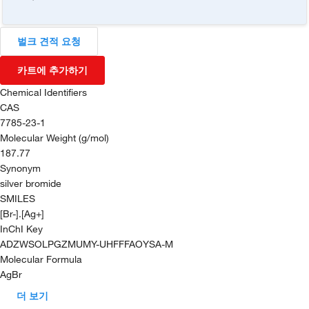
벌크 견적 요청
카트에 추가하기
Chemical Identifiers
CAS
7785-23-1
Molecular Weight (g/mol)
187.77
Synonym
silver bromide
SMILES
[Br-].[Ag+]
InChI Key
ADZWSOLPGZMUMY-UHFFFAOYSA-M
Molecular Formula
AgBr
더 보기