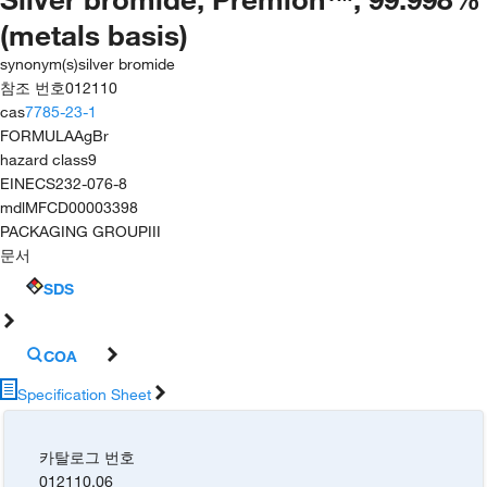
(metals basis)
synonym(s)
silver bromide
참조 번호
012110
cas
7785-23-1
FORMULA
AgBr
hazard class
9
EINECS
232-076-8
mdl
MFCD00003398
PACKAGING GROUP
III
문서
SDS
COA
Specification Sheet
카탈로그 번호
012110.06