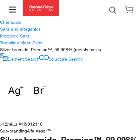
Chemicals
Salts and Inorganics
Inorganic Salts
Transition Metal Salts
Silver bromide, Premion™, 99.998% (metals basis)
Element Search
Structure Search
카탈로그 번호
012110
Sub-branding
Alfa Aesar™
Silver bromide, Premion™, 99.998%