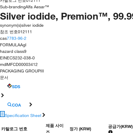
카탈로그 번호
012111
Sub-branding
Alfa Aesar™
Silver iodide, Premion™, 99.
synonym(s)
silver iodide
참조 번호
012111
cas
7783-96-2
FORMULA
AgI
hazard class
9
EINECS
232-038-0
mdl
MFCD00003412
PACKAGING GROUP
III
문서
SDS
COA
Specification Sheet
제품 사이
공급가
(
KRW
)
카탈로그 번호
정가 (KRW)
즈