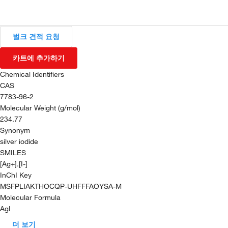
벌크 견적 요청
카트에 추가하기
Chemical Identifiers
CAS
7783-96-2
Molecular Weight (g/mol)
234.77
Synonym
silver iodide
SMILES
[Ag+].[I-]
InChI Key
MSFPLIAKTHOCQP-UHFFFAOYSA-M
Molecular Formula
AgI
더 보기