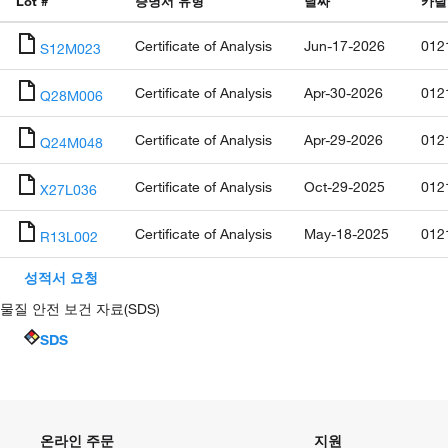
Lot #
증명서 유형
날짜
카탈
Certificate of Analysis
Jun-17-2026
012
S12M023
Certificate of Analysis
Apr-30-2026
012
Q28M006
Certificate of Analysis
Apr-29-2026
012
Q24M048
Certificate of Analysis
Oct-29-2025
012
X27L036
Certificate of Analysis
May-18-2025
012
R13L002
성적서 요청
물질 안전 보건 자료(SDS)
SDS
온라인 주문
지원