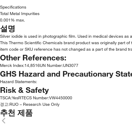
Specifications
Total Metal Impurities
0.001% max.
설명
Silver iodide is used in photographic film. Used in medical devices as a
This Thermo Scientific Chemicals brand product was originally part of 
item code or SKU reference has not changed as a part of the brand tra
Other References:
Merck Index
:
14,8516
UN Number
:
UN3077
GHS Hazard and Precautionary Sta
Hazard Statements:
Risk & Safety
TSCA
:
Yes
RTECS Number
:
VW4450000
경고:
RUO – Research Use Only
추천 제품