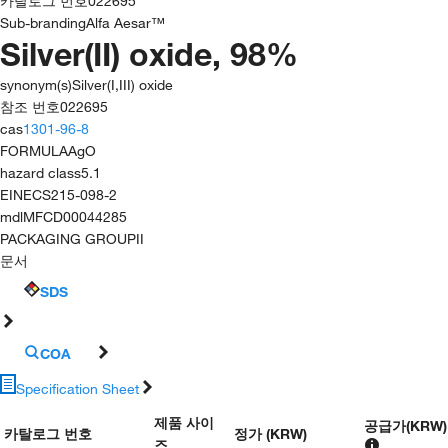
카탈로그 번호
022695
Sub-branding
Alfa Aesar™
Silver(II) oxide, 98%
synonym(s)
Silver(I,III) oxide
참조 번호
022695
cas
1301-96-8
FORMULA
AgO
hazard class
5.1
EINECS
215-098-2
mdl
MFCD00044285
PACKAGING GROUP
II
문서
SDS
COA
Specification Sheet
제품 사이
공급가
(
KRW
)
카탈로그 번호
정가 (KRW)
즈