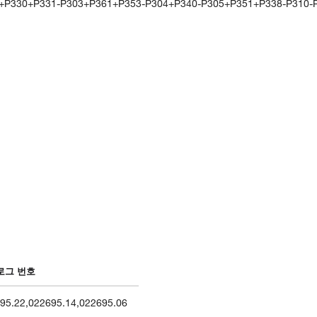
1+P330+P331-P303+P361+P353-P304+P340-P305+P351+P338-P310-
로그 번호
95.22
,
022695.14
,
022695.06