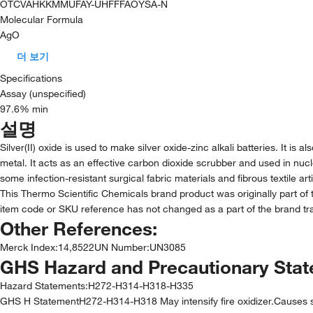
OTCVAHKKMMUFAY-UHFFFAOYSA-N
Molecular Formula
AgO
더 보기
Specifications
Assay (unspecified)
97.6% min
설명
Silver(II) oxide is used to make silver oxide-zinc alkali batteries. It i
metal. It acts as an effective carbon dioxide scrubber and used in nucle
some infection-resistant surgical fabric materials and fibrous textile a
This Thermo Scientific Chemicals brand product was originally part of 
item code or SKU reference has not changed as a part of the brand tra
Other References:
Merck Index
:
14,8522
UN Number
:
UN3085
GHS Hazard and Precautionary Sta
Hazard Statements:
H272-H314-H318-H335
GHS H StatementH272-H314-H318 May intensify fire oxidizer.Causes