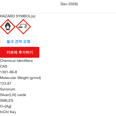
Dec-2026
)
HAZARD SYMBOL(s):
벌크 견적 요청
카트에 추가하기
Chemical Identifiers
CAS
1301-96-8
Molecular Weight (g/mol)
123.87
Synonym
Silver(I,III) oxide
SMILES
O=[Ag]
InChI Key