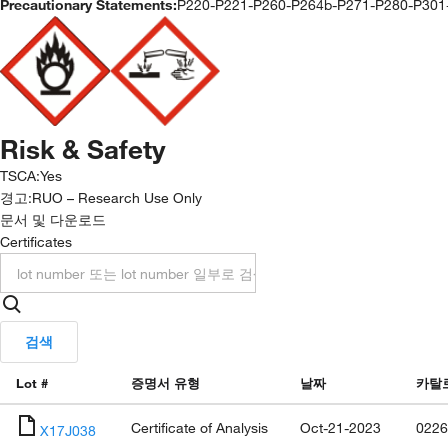
Precautionary Statements:
P220-P221-P260-P264b-P271-P280-P30
Risk & Safety
TSCA
:
Yes
경고:
RUO – Research Use Only
문서 및 다운로드
Certificates
검색
Lot #
증명서 유형
날짜
카탈
Certificate of Analysis
Oct-21-2023
0226
X17J038