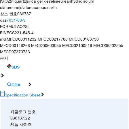
(SiO2)n|quartz|silica gel|kieselsaeureanhydrid|solum
diatomeae|diatomaceous earth
참조 번호
036737
cas
7631-86-9
FORMULA
O2Si
EINECS
231-545-4
mdl
MFCD00011232 MFCD00217788 MFCD00163736
MFCD00148266 MFCD00603035 MFCD02100519 MFCD06202255
MFCD07370733
문서
SDS
COA
Specification Sheet
카탈로그 번호
036737.22
제품 사이즈