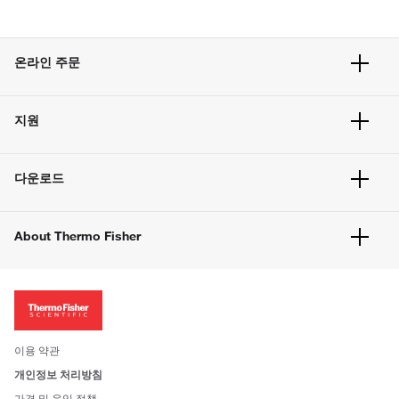
온라인 주문
주문 현황
지원
주문 방법
빠른 주문
서비스 및 지원
벌크 주문
다운로드
고객 센터
공지사항
유해화학물질등 제품 및 정보요약서
웹사이트 개선사항
About Thermo Fisher
주문관련문서
이전 웹사이트 미결제 내역 확인하기
ISO 인증문서
회사 소개
투자자
뉴스
사회적 책임
이용 약관
브랜드
개인정보 처리방침
Trademarks
가격 및 운임 정책