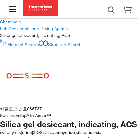
Chemicals
Lab Desiccants and Drying Agents
Silica gel desiccant, indicating, ACS
Element Search
Structure Search
카탈로그 번호
036737
Sub-branding
Alfa Aesar™
Silica gel desiccant, indicating, ACS
synonym(s)
silica|SiO2|silicic anhydride|siliziumdioxid|