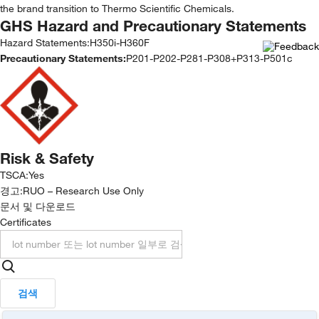
the brand transition to Thermo Scientific Chemicals.
GHS Hazard and Precautionary Statements
Hazard Statements:
H350i-H360F
Precautionary Statements:
P201-P202-P281-P308+P313-P501c
Risk & Safety
TSCA
:
Yes
경고:
RUO – Research Use Only
문서 및 다운로드
Certificates
검색