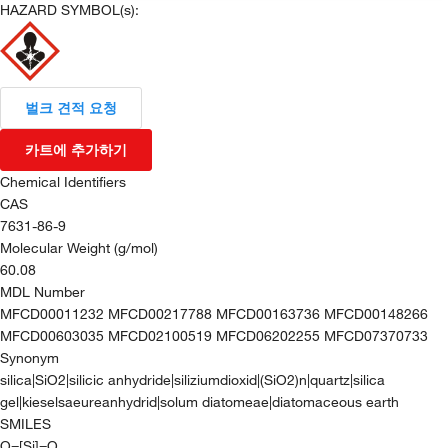
HAZARD SYMBOL(s):
벌크 견적 요청
카트에 추가하기
Chemical Identifiers
CAS
7631-86-9
Molecular Weight (g/mol)
60.08
MDL Number
MFCD00011232 MFCD00217788 MFCD00163736 MFCD00148266
MFCD00603035 MFCD02100519 MFCD06202255 MFCD07370733
Synonym
silica|SiO2|silicic anhydride|siliziumdioxid|(SiO2)n|quartz|silica
gel|kieselsaeureanhydrid|solum diatomeae|diatomaceous earth
SMILES
O=[Si]=O