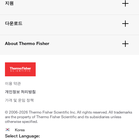
지원
주문 방법
빠른 주문
서비스 및 지원
벌크 주문
다운로드
고객 센터
공지사항
유해화학물질등 제품 및 정보요약서
웹사이트 개선사항
About Thermo Fisher
주문관련문서
이전 웹사이트 미결제 내역 확인하기
ISO 인증문서
회사 소개
투자자
뉴스
사회적 책임
이용 약관
브랜드
개인정보 처리방침
Trademarks
가격 및 운임 정책
공정거래
© 2006-2026 Thermo Fisher Scientific Inc. All rights reserved. All trademarks
are the property of Thermo Fisher Scientific and its subsidiaries unless
otherwise specified.
Korea
Select Language: