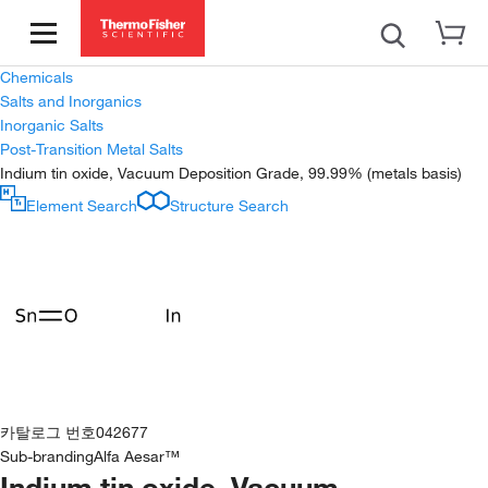
Chemicals
Salts and Inorganics
Inorganic Salts
Post-Transition Metal Salts
Indium tin oxide, Vacuum Deposition Grade, 99.99% (metals basis)
Element Search
Structure Search
카탈로그 번호
042677
Sub-branding
Alfa Aesar™
Indium tin oxide, Vacuum