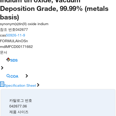
Deposition Grade, 99.99% (metals
basis)
synonym(s)
tin(II) oxide indium
참조 번호
042677
cas
50926-11-9
FORMULA
InOSn
mdl
MFCD00171662
문서
SDS
COA
Specification Sheet
카탈로그 번호
042677.06
제품 사이즈