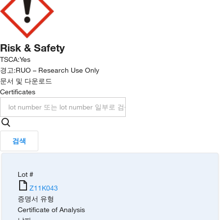
Risk & Safety
TSCA
:
Yes
경고:
RUO – Research Use Only
문서 및 다운로드
Certificates
검색
Lot #
Z11K043
증명서 유형
Certificate of Analysis