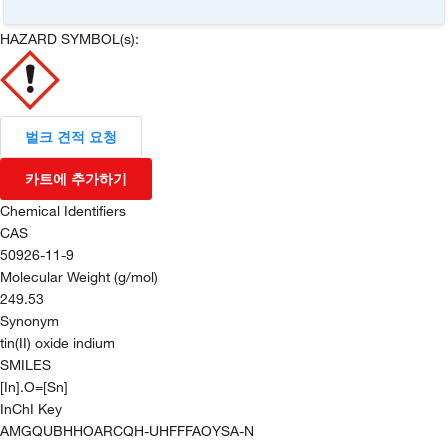
HAZARD SYMBOL(s):
벌크 견적 요청
카트에 추가하기
Chemical Identifiers
CAS
50926-11-9
Molecular Weight (g/mol)
249.53
Synonym
tin(II) oxide indium
SMILES
[In].O=[Sn]
InChI Key
AMGQUBHHOARCQH-UHFFFAOYSA-N