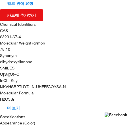
벌크 견적 요청
카트에 추가하기
Chemical Identifiers
CAS
63231-67-4
Molecular Weight (g/mol)
78.10
Synonym
dihydroxysilanone
SMILES
O[Si](O)=O
InChI Key
IJKVHSBPTUYDLN-UHFFFAOYSA-N
Molecular Formula
H2O3Si
더 보기
Specifications
Appearance (Color)