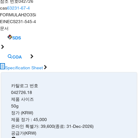
참조 번호
042726
cas
63231-67-4
FORMULA
H2O3Si
EINECS
231-545-4
문서
SDS
COA
Specification Sheet
카탈로그 번호
042726.18
제품 사이즈
50g
정가 (KRW)
제품 정가
:
45,000
온라인 특별가
:
39,600
(
종료
:
31-Dec-2026
)
공급가
(
KRW
)