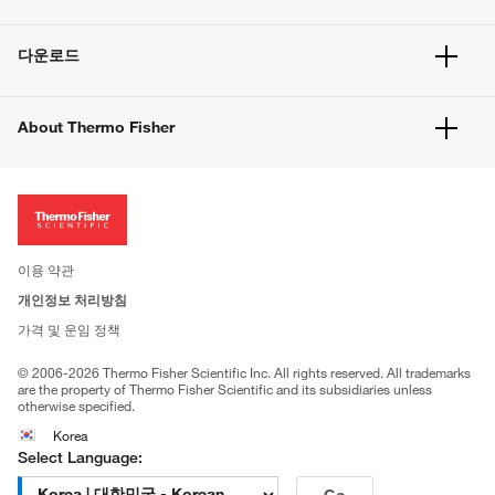
빠른 주문
서비스 및 지원
벌크 주문
다운로드
고객 센터
공지사항
유해화학물질등 제품 및 정보요약서
웹사이트 개선사항
About Thermo Fisher
주문관련문서
이전 웹사이트 미결제 내역 확인하기
ISO 인증문서
회사 소개
투자자
뉴스
사회적 책임
이용 약관
브랜드
개인정보 처리방침
Trademarks
가격 및 운임 정책
공정거래
© 2006-2026 Thermo Fisher Scientific Inc. All rights reserved. All trademarks
are the property of Thermo Fisher Scientific and its subsidiaries unless
otherwise specified.
Korea
Select Language:
Go