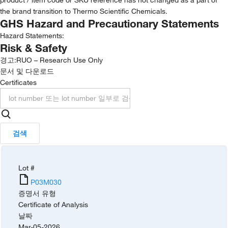
the brand transition to Thermo Scientific Chemicals.
GHS Hazard and Precautionary Statements
Hazard Statements:
Risk & Safety
경고:
RUO – Research Use Only
문서 및 다운로드
Certificates
검색
Lot #
P03M030
증명서 유형
Certificate of Analysis
날짜
Mar-05-2026