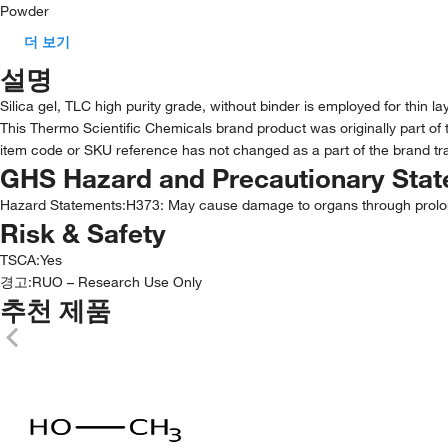
Powder
더 보기
설명
Silica gel, TLC high purity grade, without binder is employed for thin 
This Thermo Scientific Chemicals brand product was originally part of 
item code or SKU reference has not changed as a part of the brand tra
GHS Hazard and Precautionary Sta
Hazard Statements:
H373: May cause damage to organs through prolo
Risk & Safety
TSCA
:
Yes
경고:
RUO – Research Use Only
추천 제품