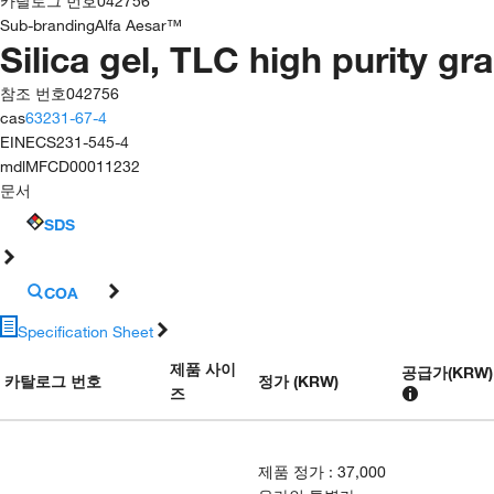
카탈로그 번호
042756
Sub-branding
Alfa Aesar™
Silica gel, TLC high purity gr
참조 번호
042756
cas
63231-67-4
EINECS
231-545-4
mdl
MFCD00011232
문서
SDS
COA
Specification Sheet
제품 사이
공급가
(
KRW
)
카탈로그 번호
정가 (KRW)
즈
제품 정가
:
37,000