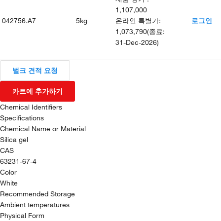
1,107,000
042756.A7
5kg
온라인 특별가
:
로그인
1,073,790
(
종료
:
31-Dec-2026
)
벌크 견적 요청
카트에 추가하기
Chemical Identifiers
Specifications
Chemical Name or Material
Silica gel
CAS
63231-67-4
Color
White
Recommended Storage
Ambient temperatures
Physical Form