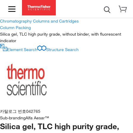
Chromatography Columns and Cartridges
Column Packing
Silica gel, TLC high purity grade, without binder, with fluorescent
indicator
Element Search
Structure Search
카탈로그 번호
042765
Sub-branding
Alfa Aesar™
Silica gel, TLC high purity grade,