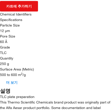
카트에 추가하기
Chemical Identifiers
Specifications
Particle Size
12 μm
Pore Size
60 Å
Grade
TLC
Quantity
250 g
Surface Area (Metric)
2
500 to 600 m
/g
더 보기
설명
TLC plate preparation
This Thermo Scientific Chemicals brand product was originally part of
the Alfa Aesar product portfolio. Some documentation and label