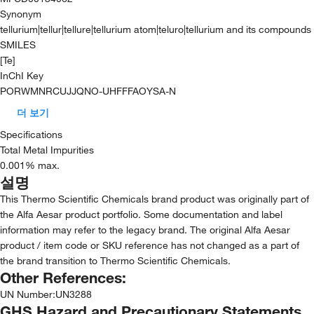
Synonym
tellurium|tellur|tellure|tellurium atom|teluro|tellurium and its compounds
SMILES
[Te]
InChI Key
PORWMNRCUJJQNO-UHFFFAOYSA-N
더 보기
Specifications
Total Metal Impurities
0.001% max.
설명
This Thermo Scientific Chemicals brand product was originally part of
the Alfa Aesar product portfolio. Some documentation and label
information may refer to the legacy brand. The original Alfa Aesar
product / item code or SKU reference has not changed as a part of
the brand transition to Thermo Scientific Chemicals.
Other References:
UN Number
:
UN3288
GHS Hazard and Precautionary Statements