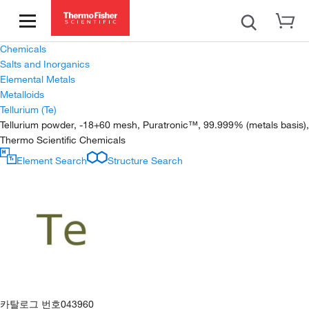
Chemicals
Salts and Inorganics
Elemental Metals
Metalloids
Tellurium (Te)
Tellurium powder, -18+60 mesh, Puratronic™, 99.999% (metals basis),
Thermo Scientific Chemicals
Element Search
Structure Search
카탈로그 번호
043960