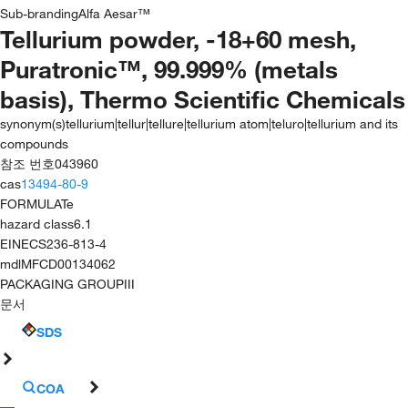
Sub-branding
Alfa Aesar™
Tellurium powder, -18+60 mesh,
Puratronic™, 99.999% (metals
basis), Thermo Scientific Chemicals
synonym(s)
tellurium|tellur|tellure|tellurium atom|teluro|tellurium and its
compounds
참조 번호
043960
cas
13494-80-9
FORMULA
Te
hazard class
6.1
EINECS
236-813-4
mdl
MFCD00134062
PACKAGING GROUP
III
문서
SDS
COA