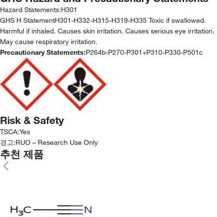
Hazard Statements:
H301
GHS H StatementH301-H332-H315-H319-H335 Toxic if swallowed.
Harmful if inhaled. Causes skin irritation. Causes serious eye irritation.
May cause respiratory irritation.
Precautionary Statements:
P264b-P270-P301+P310-P330-P501c
Risk & Safety
TSCA
:
Yes
경고:
RUO – Research Use Only
추천 제품