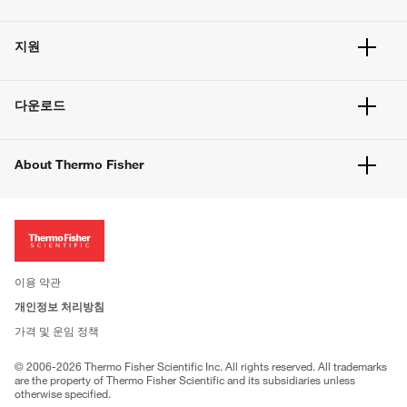
주문 현황
지원
주문 방법
빠른 주문
서비스 및 지원
벌크 주문
다운로드
고객 센터
공지사항
유해화학물질등 제품 및 정보요약서
웹사이트 개선사항
About Thermo Fisher
주문관련문서
이전 웹사이트 미결제 내역 확인하기
ISO 인증문서
회사 소개
투자자
뉴스
사회적 책임
이용 약관
브랜드
개인정보 처리방침
Trademarks
가격 및 운임 정책
공정거래
© 2006-2026 Thermo Fisher Scientific Inc. All rights reserved. All trademarks
are the property of Thermo Fisher Scientific and its subsidiaries unless
otherwise specified.