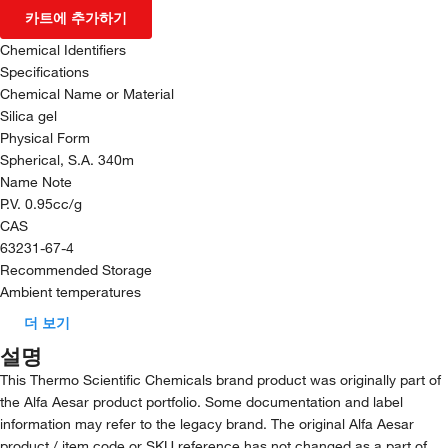
카트에 추가하기
Chemical Identifiers
Specifications
Chemical Name or Material
Silica gel
Physical Form
Spherical, S.A. 340m
Name Note
P.V. 0.95cc/g
CAS
63231-67-4
Recommended Storage
Ambient temperatures
더 보기
설명
This Thermo Scientific Chemicals brand product was originally part of
the Alfa Aesar product portfolio. Some documentation and label
information may refer to the legacy brand. The original Alfa Aesar
product / item code or SKU reference has not changed as a part of