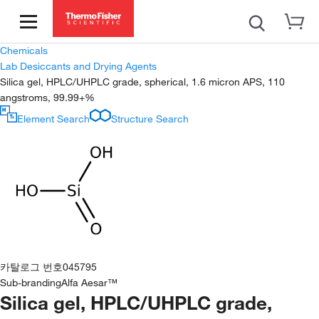
Chemicals
Lab Desiccants and Drying Agents
Silica gel, HPLC/UHPLC grade, spherical, 1.6 micron APS, 110
angstroms, 99.99+%
Element Search
Structure Search
카탈로그 번호
045795
Sub-branding
Alfa Aesar™
Silica gel, HPLC/UHPLC grade,