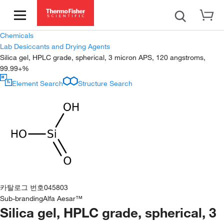
Chemicals
Lab Desiccants and Drying Agents
Silica gel, HPLC grade, spherical, 3 micron APS, 120 angstroms,
99.99+%
Element Search
Structure Search
카탈로그 번호
045803
Sub-branding
Alfa Aesar™
Silica gel, HPLC grade, spherical, 3