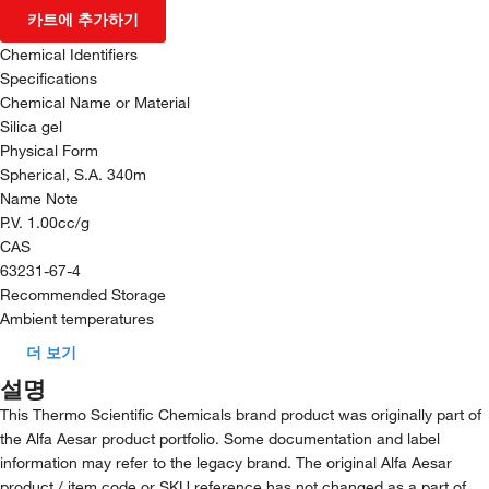
카트에 추가하기
Chemical Identifiers
Specifications
Chemical Name or Material
Silica gel
Physical Form
Spherical, S.A. 340m
Name Note
P.V. 1.00cc/g
CAS
63231-67-4
Recommended Storage
Ambient temperatures
더 보기
설명
This Thermo Scientific Chemicals brand product was originally part of
the Alfa Aesar product portfolio. Some documentation and label
information may refer to the legacy brand. The original Alfa Aesar
product / item code or SKU reference has not changed as a part of