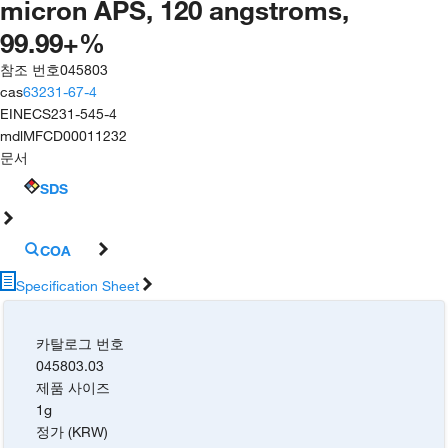
micron APS, 120 angstroms,
99.99+%
참조 번호
045803
cas
63231-67-4
EINECS
231-545-4
mdl
MFCD00011232
문서
SDS
COA
Specification Sheet
카탈로그 번호
045803.03
제품 사이즈
1g
정가 (KRW)