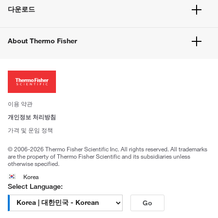
서비스 및 지원
벌크 주문
다운로드
고객 센터
공지사항
유해화학물질등 제품 및 정보요약서
웹사이트 개선사항
About Thermo Fisher
주문관련문서
이전 웹사이트 미결제 내역 확인하기
ISO 인증문서
회사 소개
투자자
뉴스
사회적 책임
이용 약관
브랜드
개인정보 처리방침
Trademarks
가격 및 운임 정책
공정거래
© 2006-2026 Thermo Fisher Scientific Inc. All rights reserved. All trademarks
are the property of Thermo Fisher Scientific and its subsidiaries unless
otherwise specified.
Korea
Select Language:
Go