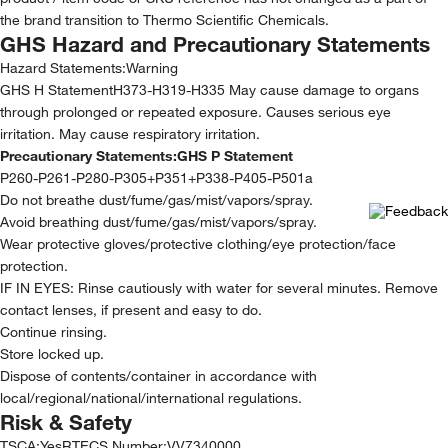
the brand transition to Thermo Scientific Chemicals.
GHS Hazard and Precautionary Statements
Hazard Statements:
Warning
GHS H StatementH373-H319-H335 May cause damage to organs
through prolonged or repeated exposure. Causes serious eye
irritation. May cause respiratory irritation.
Precautionary Statements:
GHS P Statement
P260-P261-P280-P305+P351+P338-P405-P501a
Do not breathe dust/fume/gas/mist/vapors/spray.
Avoid breathing dust/fume/gas/mist/vapors/spray.
Wear protective gloves/protective clothing/eye protection/face
protection.
IF IN EYES: Rinse cautiously with water for several minutes. Remove
contact lenses, if present and easy to do.
Continue rinsing.
Store locked up.
Dispose of contents/container in accordance with
local/regional/national/international regulations.
Risk & Safety
TSCA
:
Yes
RTECS Number
:
VV7340000