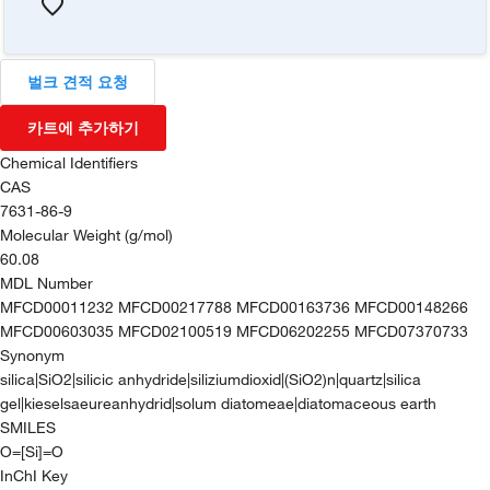
벌크 견적 요청
카트에 추가하기
Chemical Identifiers
CAS
7631-86-9
Molecular Weight (g/mol)
60.08
MDL Number
MFCD00011232 MFCD00217788 MFCD00163736 MFCD00148266
MFCD00603035 MFCD02100519 MFCD06202255 MFCD07370733
Synonym
silica|SiO2|silicic anhydride|siliziumdioxid|(SiO2)n|quartz|silica
gel|kieselsaeureanhydrid|solum diatomeae|diatomaceous earth
SMILES
O=[Si]=O
InChI Key