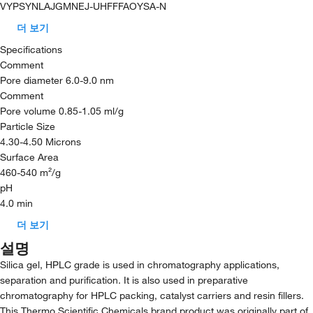
VYPSYNLAJGMNEJ-UHFFFAOYSA-N
더 보기
Specifications
Comment
Pore diameter 6.0-9.0 nm
Comment
Pore volume 0.85-1.05 ml/g
Particle Size
4.30-4.50 Microns
Surface Area
460-540 m²/g
pH
4.0 min
더 보기
설명
Silica gel, HPLC grade is used in chromatography applications,
separation and purification. It is also used in preparative
chromatography for HPLC packing, catalyst carriers and resin fillers.
This Thermo Scientific Chemicals brand product was originally part of