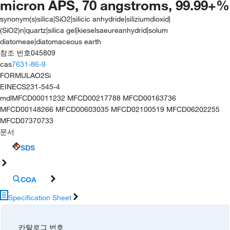
micron APS, 70 angstroms, 99.99+%
synonym(s)
silica|SiO2|silicic anhydride|siliziumdioxid|
(SiO2)n|quartz|silica gel|kieselsaeureanhydrid|solum
diatomeae|diatomaceous earth
참조 번호
045809
cas
7631-86-9
FORMULA
O2Si
EINECS
231-545-4
mdl
MFCD00011232 MFCD00217788 MFCD00163736
MFCD00148266 MFCD00603035 MFCD02100519 MFCD06202255
MFCD07370733
문서
SDS
COA
Specification Sheet
카탈로그 번호