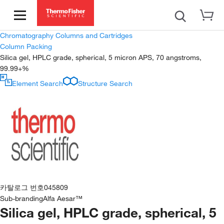
Chromatography Columns and Cartridges
Column Packing
Silica gel, HPLC grade, spherical, 5 micron APS, 70 angstroms,
99.99+%
Element Search
Structure Search
카탈로그 번호
045809
Sub-branding
Alfa Aesar™
Silica gel, HPLC grade, spherical, 5