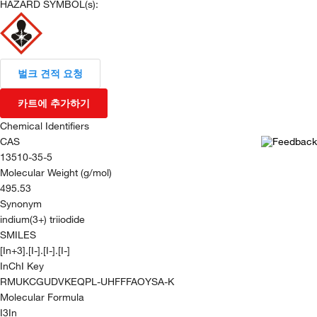
HAZARD SYMBOL(s):
벌크 견적 요청
카트에 추가하기
Chemical Identifiers
CAS
13510-35-5
Molecular Weight (g/mol)
495.53
Synonym
indium(3+) triiodide
SMILES
[In+3].[I-].[I-].[I-]
InChI Key
RMUKCGUDVKEQPL-UHFFFAOYSA-K
Molecular Formula
I3In