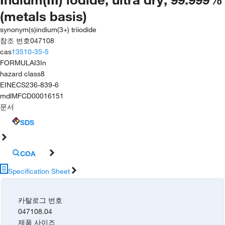
(metals basis)
synonym(s)
indium(3+) triiodide
참조 번호
047108
cas
13510-35-5
FORMULA
I3In
hazard class
8
EINECS
236-839-6
mdl
MFCD00016151
문서
SDS
COA
Specification Sheet
카탈로그 번호
047108.04
제품 사이즈