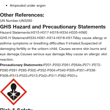
Ampouled under argon
Other References:
UN Number
:
UN3260
GHS Hazard and Precautionary Statements
Hazard Statements:
H315-H317-H319-H334-H335-H360
GHS H StatementH334-H361-H314-H318-H317May cause allergy or
asthma symptoms or breathing difficulties if inhaled.Suspected of
damaging fertility or the unborn child. Causes severe skin burns and
eye damage.Causes serious eye damage.May cause an allergic skin
reaction.
Precautionary Statements:
P201-P202-P261-P264b-P271-P272-
P280-P281-P285-P302+P352-P304+P340-P305+P351+P338-
P308+P313-P333+P313-P342+P311-P362-P501c
Risk & Safety