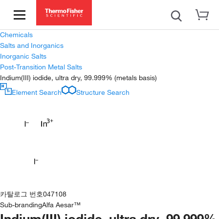
Chemicals
Salts and Inorganics
Inorganic Salts
Post-Transition Metal Salts
Indium(III) iodide, ultra dry, 99.999% (metals basis)
Element Search
Structure Search
카탈로그 번호
047108
Sub-branding
Alfa Aesar™
Indium(III) iodide, ultra dry, 99.999%