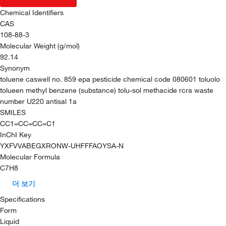
Chemical Identifiers
CAS
108-88-3
Molecular Weight (g/mol)
92.14
Synonym
toluene caswell no. 859 epa pesticide chemical code 080601 toluolo
tolueen methyl benzene (substance) tolu-sol methacide rcra waste
number U220 antisal 1a
SMILES
CC1=CC=CC=C1
InChI Key
YXFVVABEGXRONW-UHFFFAOYSA-N
Molecular Formula
C7H8
더 보기
Specifications
Form
Liquid