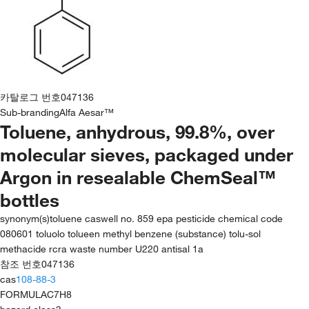
카탈로그 번호
047136
Sub-branding
Alfa Aesar™
Toluene, anhydrous, 99.8%, over
molecular sieves, packaged under
Argon in resealable ChemSeal™
bottles
synonym(s)
toluene caswell no. 859 epa pesticide chemical code
080601 toluolo tolueen methyl benzene (substance) tolu-sol
methacide rcra waste number U220 antisal 1a
참조 번호
047136
cas
108-88-3
FORMULA
C7H8