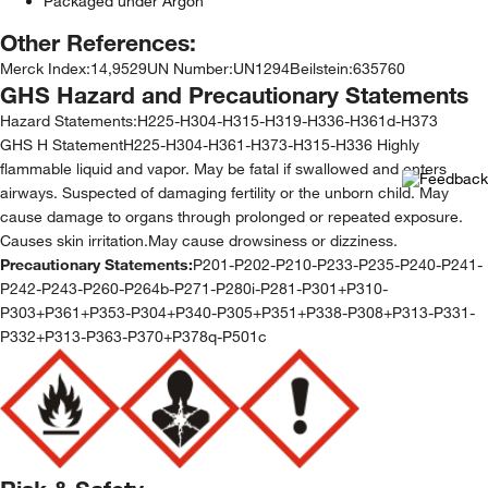
Packaged under Argon
Other References:
Merck Index
:
14,9529
UN Number
:
UN1294
Beilstein
:
635760
GHS Hazard and Precautionary Statements
Hazard Statements:
H225-H304-H315-H319-H336-H361d-H373
GHS H StatementH225-H304-H361-H373-H315-H336 Highly
flammable liquid and vapor. May be fatal if swallowed and enters
airways. Suspected of damaging fertility or the unborn child. May
cause damage to organs through prolonged or repeated exposure.
Causes skin irritation.May cause drowsiness or dizziness.
Precautionary Statements:
P201-P202-P210-P233-P235-P240-P241-
P242-P243-P260-P264b-P271-P280i-P281-P301+P310-
P303+P361+P353-P304+P340-P305+P351+P338-P308+P313-P331-
P332+P313-P363-P370+P378q-P501c