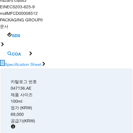
hazard class
3
EINECS
203-625-9
mdl
MFCD00008512
PACKAGING GROUP
II
문서
SDS
COA
Specification Sheet
카탈로그 번호
047136.AE
제품 사이즈
100ml
정가 (KRW)
69,000
공급가
(
KRW
)