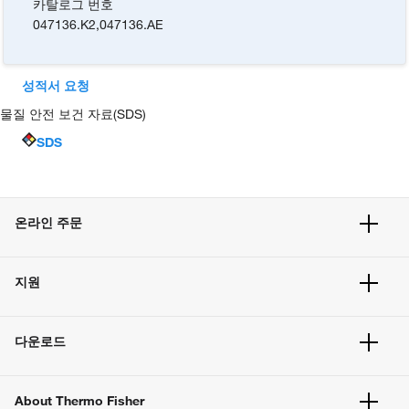
카탈로그 번호
047136.K2
,
047136.AE
성적서 요청
물질 안전 보건 자료(SDS)
SDS
온라인 주문
주문 현황
지원
주문 방법
빠른 주문
서비스 및 지원
벌크 주문
다운로드
고객 센터
공지사항
유해화학물질등 제품 및 정보요약서
웹사이트 개선사항
About Thermo Fisher