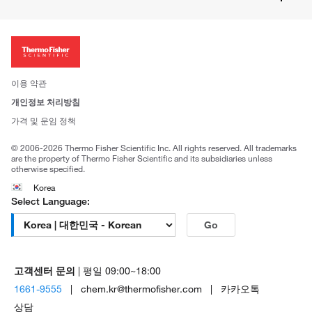
주문관련문서
이전 웹사이트 미결제 내역 확인하기
ISO 인증문서
회사 소개
투자자
뉴스
사회적 책임
이용 약관
브랜드
개인정보 처리방침
Trademarks
가격 및 운임 정책
공정거래
© 2006-2026 Thermo Fisher Scientific Inc. All rights reserved. All trademarks
are the property of Thermo Fisher Scientific and its subsidiaries unless
otherwise specified.
Korea
Select Language:
Go
고객센터 문의
| 평일 09:00~18:00
1661-9555
| chem.kr@thermofisher.com | 카카오톡
상담