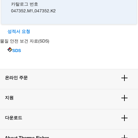
카탈로그 번호
047352.M1
,
047352.K2
성적서 요청
물질 안전 보건 자료(SDS)
SDS
온라인 주문
주문 현황
지원
주문 방법
빠른 주문
서비스 및 지원
벌크 주문
다운로드
고객 센터
공지사항
유해화학물질등 제품 및 정보요약서
웹사이트 개선사항
About Thermo Fisher