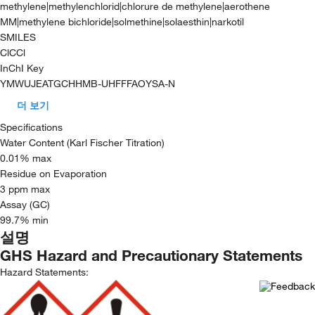
methylene|methylenchlorid|chlorure de methylene|aerothene
MM|methylene bichloride|solmethine|solaesthin|narkotil
SMILES
ClCCl
InChI Key
YMWUJEATGCHHMB-UHFFFAOYSA-N
더 보기
Specifications
Water Content (Karl Fischer Titration)
0.01% max
Residue on Evaporation
3 ppm max
Assay (GC)
99.7% min
설명
GHS Hazard and Precautionary Statements
Hazard Statements: