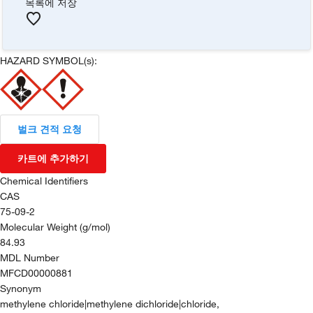
목록에 저장
HAZARD SYMBOL(s):
벌크 견적 요청
카트에 추가하기
Chemical Identifiers
CAS
75-09-2
Molecular Weight (g/mol)
84.93
MDL Number
MFCD00000881
Synonym
methylene chloride|methylene dichloride|chloride,