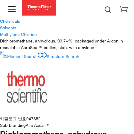
Chemicals
Solvents
Methylene Chloride
Dichloromethane, anhydrous, 99.7+%, packaged under Argon in
resealable AcroSeal™ bottles, stab. with amylene
Element Search
Structure Search
카탈로그 번호
047352
Sub-branding
Alfa Aesar™
Dichloromethane, anhydrous,