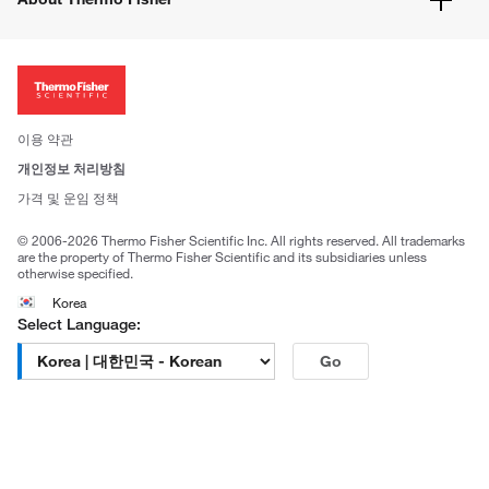
주문관련문서
이전 웹사이트 미결제 내역 확인하기
ISO 인증문서
회사 소개
투자자
뉴스
사회적 책임
이용 약관
브랜드
개인정보 처리방침
Trademarks
가격 및 운임 정책
공정거래
© 2006-2026 Thermo Fisher Scientific Inc. All rights reserved. All trademarks
are the property of Thermo Fisher Scientific and its subsidiaries unless
otherwise specified.
Korea
Select Language:
Go
고객센터 문의
| 평일 09:00~18:00
1661-9555
| chem.kr@thermofisher.com | 카카오톡