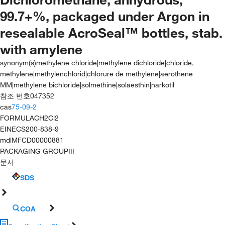
99.7+%, packaged under Argon in
resealable AcroSeal™ bottles, stab.
with amylene
synonym(s)
methylene chloride|methylene dichloride|chloride,
methylene|methylenchlorid|chlorure de methylene|aerothene
MM|methylene bichloride|solmethine|solaesthin|narkotil
참조 번호
047352
cas
75-09-2
FORMULA
CH2Cl2
EINECS
200-838-9
mdl
MFCD00000881
PACKAGING GROUP
III
문서
SDS
COA