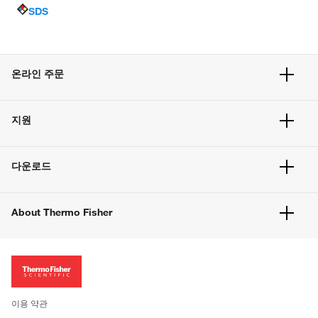
SDS
온라인 주문
주문 현황
지원
주문 방법
빠른 주문
서비스 및 지원
벌크 주문
다운로드
고객 센터
공지사항
유해화학물질등 제품 및 정보요약서
웹사이트 개선사항
About Thermo Fisher
주문관련문서
이전 웹사이트 미결제 내역 확인하기
ISO 인증문서
회사 소개
투자자
뉴스
사회적 책임
이용 약관
브랜드