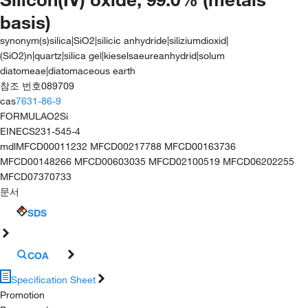
basis)
synonym(s)
silica|SiO2|silicic anhydride|siliziumdioxid|
(SiO2)n|quartz|silica gel|kieselsaeureanhydrid|solum
diatomeae|diatomaceous earth
참조 번호
089709
cas
7631-86-9
FORMULA
O2Si
EINECS
231-545-4
mdl
MFCD00011232 MFCD00217788 MFCD00163736
MFCD00148266 MFCD00603035 MFCD02100519 MFCD06202255
MFCD07370733
문서
SDS
COA
Specification Sheet
Promotion