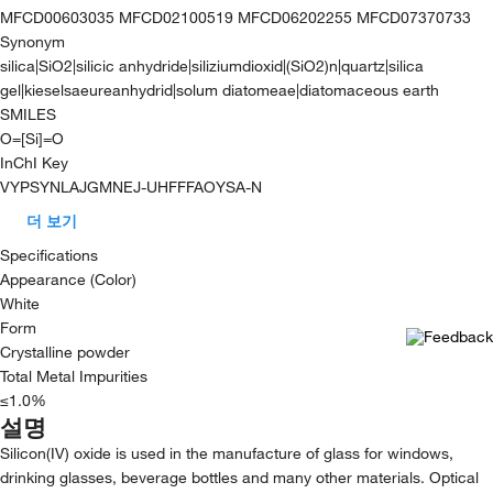
MFCD00603035 MFCD02100519 MFCD06202255 MFCD07370733
Synonym
silica|SiO2|silicic anhydride|siliziumdioxid|(SiO2)n|quartz|silica
gel|kieselsaeureanhydrid|solum diatomeae|diatomaceous earth
SMILES
O=[Si]=O
InChI Key
VYPSYNLAJGMNEJ-UHFFFAOYSA-N
더 보기
Specifications
Appearance (Color)
White
Form
Crystalline powder
Total Metal Impurities
≤1.0%
설명
Silicon(IV) oxide is used in the manufacture of glass for windows,
drinking glasses, beverage bottles and many other materials. Optical