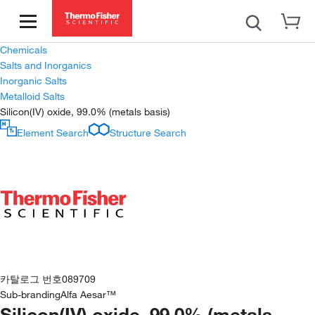
Chemicals
Salts and Inorganics
Inorganic Salts
Metalloid Salts
Silicon(IV) oxide, 99.0% (metals basis)
Element Search
Structure Search
카탈로그 번호
089709
Sub-branding
Alfa Aesar™
Silicon(IV) oxide, 99.0% (metals