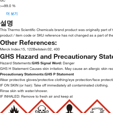
GC
>=99.0 %
더 보기
설명
This Thermo Scientific Chemicals brand product was originally part of
product / item code or SKU reference has not changed as a part of the
Other References:
Merck Index
:
15, 122
Beilstein
:
02, 400
GHS Hazard and Precautionary Sta
Hazard Statements:
GHS Signal Word:
Danger
GHS H Statement Causes skin irritation. May cause an allergic skin reac
Precautionary Statements:
GHS P Statement
Wear protective gloves/protective clothing/eye protection/face protect
IF ON SKIN (or hair): Take off immediately all contaminated clothing.
Rinse skin with water/shower.
IF INHALED: Remove to fresh air and keep at