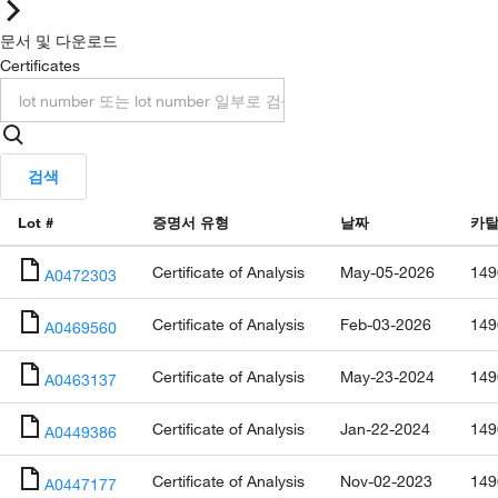
문서 및 다운로드
Certificates
검색
Lot #
증명서 유형
날짜
카탈
Certificate of Analysis
May-05-2026
149
A0472303
Certificate of Analysis
Feb-03-2026
149
A0469560
Certificate of Analysis
May-23-2024
149
A0463137
Certificate of Analysis
Jan-22-2024
149
A0449386
Certificate of Analysis
Nov-02-2023
149
A0447177