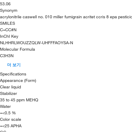
53.06
Synonym
acrylonitrile caswell no. 010 miller fumigrain acritet ccris 8 epa pesti
SMILES
C=CC#N
InChI Key
NLHHRLWOUZZQLW-UHFFFAOYSA-N
Molecular Formula
C3H3N
더 보기
Specifications
Appearance (Form)
Clear liquid
Stabilizer
35 to 45 ppm MEHQ
Water
=<0.5 %
Color scale
=<25 APHA