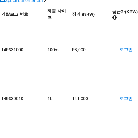
Specification Sheet
제품 사이
공급가
(
KRW
)
카탈로그 번호
정가 (KRW)
즈
149631000
100ml
96,000
로그인
149630010
1L
141,000
로그인