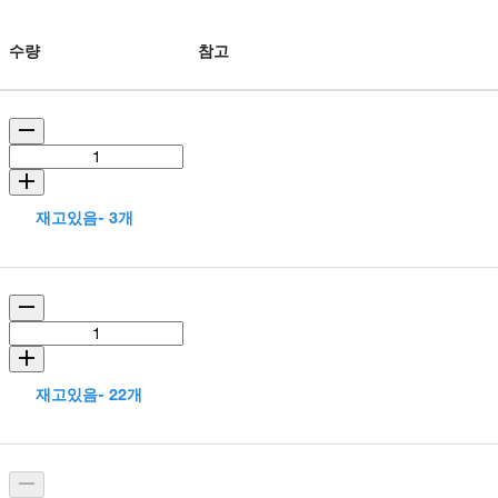
수량
참고
재고있음- 3개
재고있음- 22개