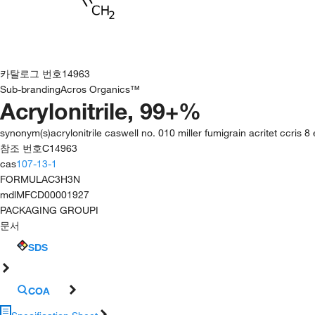
카탈로그 번호
14963
Sub-branding
Acros Organics™
Acrylonitrile, 99+%
synonym(s)
acrylonitrile caswell no. 010 miller fumigrain acritet ccris 
참조 번호
C14963
cas
107-13-1
FORMULA
C3H3N
mdl
MFCD00001927
PACKAGING GROUP
I
문서
SDS
COA