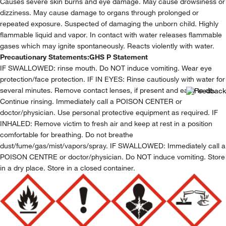
Causes severe skin burns and eye damage. May cause drowsiness or
dizziness. May cause damage to organs through prolonged or
repeated exposure. Suspected of damaging the unborn child. Highly
flammable liquid and vapor. In contact with water releases flammable
gases which may ignite spontaneously. Reacts violently with water.
Precautionary Statements:
GHS P Statement
IF SWALLOWED: rinse mouth. Do NOT induce vomiting. Wear eye
protection/face protection. IF IN EYES: Rinse cautiously with water for
several minutes. Remove contact lenses, if present and easy to do.
Continue rinsing. Immediately call a POISON CENTER or
doctor/physician. Use personal protective equipment as required. IF
INHALED: Remove victim to fresh air and keep at rest in a position
comfortable for breathing. Do not breathe
dust/fume/gas/mist/vapors/spray. IF SWALLOWED: Immediately call a
POISON CENTRE or doctor/physician. Do NOT induce vomiting. Store
in a dry place. Store in a closed container.