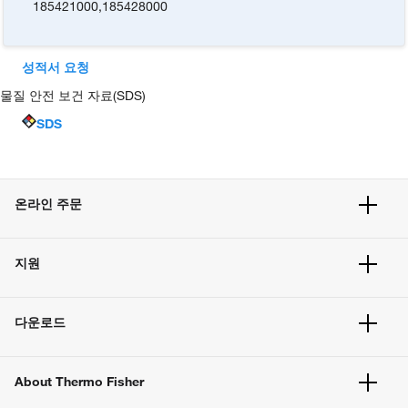
185421000
,
185428000
성적서 요청
물질 안전 보건 자료(SDS)
SDS
온라인 주문
주문 현황
지원
주문 방법
빠른 주문
서비스 및 지원
벌크 주문
다운로드
고객 센터
공지사항
유해화학물질등 제품 및 정보요약서
웹사이트 개선사항
About Thermo Fisher
주문관련문서
이전 웹사이트 미결제 내역 확인하기