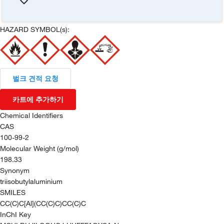
HAZARD SYMBOL(s):
벌크 견적 요청
카트에 추가하기
Chemical Identifiers
CAS
100-99-2
Molecular Weight (g/mol)
198.33
Synonym
triisobutylaluminium
SMILES
CC(C)C[Al](CC(C)C)CC(C)C
InChI Key