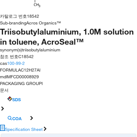
카탈로그 번호
18542
Sub-branding
Acros Organics™
Triisobutylaluminium, 1.0M solution
in toluene, AcroSeal™
synonym(s)
triisobutylaluminium
참조 번호
C18542
cas
100-99-2
FORMULA
C12H27Al
mdl
MFCD00008929
PACKAGING GROUP
I
문서
SDS
COA
Specification Sheet