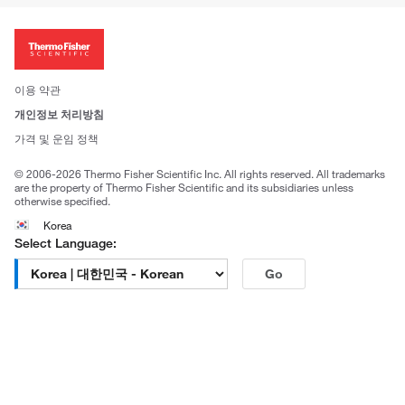
ISO 인증문서
회사 소개
투자자
뉴스
사회적 책임
이용 약관
브랜드
개인정보 처리방침
Trademarks
가격 및 운임 정책
공정거래
© 2006-2026 Thermo Fisher Scientific Inc. All rights reserved. All trademarks
are the property of Thermo Fisher Scientific and its subsidiaries unless
otherwise specified.
Korea
Select Language:
Go
고객센터 문의
| 평일 09:00~18:00
1661-9555
| chem.kr@thermofisher.com | 카카오톡
상담
서울특별시 강남구 광평로 281, 12층 (수서동, 수서오피스