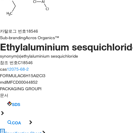
카탈로그 번호
18546
Sub-branding
Acros Organics™
Ethylaluminium sesquichlorid
synonym(s)
ethylaluminium sesquichloride
참조 번호
C18546
cas
12075-68-2
FORMULA
C6H15Al2Cl3
mdl
MFCD00044852
PACKAGING GROUP
I
문서
SDS
COA