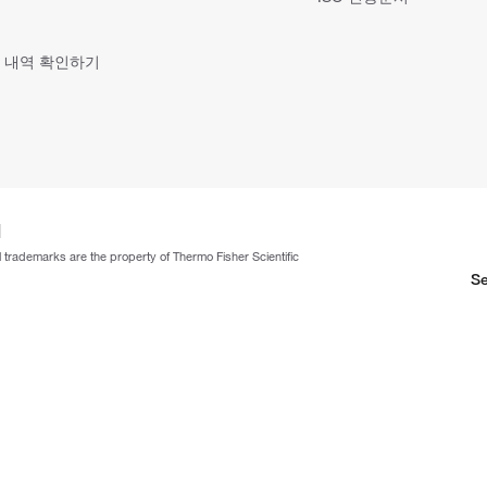
 내역 확인하기
ll trademarks are the property of Thermo Fisher Scientific
Se
한국피셔과학 (주)
대표자 : 석수진
사업자 등록번호 : 106-81-50277
주소 : 인천광역시 중구 공항동로 296번 길 150, 디5, 디6 | 통