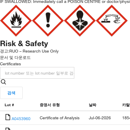
IF SWALLOWED: Immediately call a POISON CENTRE or doctor/physi
Risk & Safety
경고:
RUO – Research Use Only
문서 및 다운로드
Certificates
검색
Lot #
증명서 유형
날짜
카탈
Certificate of Analysis
Jul-06-2026
185
A0453960