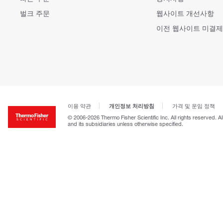
벌크 주문
웹사이트 개선사항
이전 웹사이트 미결제
개인정보 처리방침
이용 약관
가격 및 운임 정책
© 2006-2026 Thermo Fisher Scientific Inc. All rights reserved. A
and its subsidiaries unless otherwise specified.
고객센터 문의
| 평일 09:00~18:00
1661-9555
| chem.kr@thermofisher.com | 카카오톡 상담
서울특별시 강남구 광평로 281, 12층 (수서동, 수서오피스빌딩)