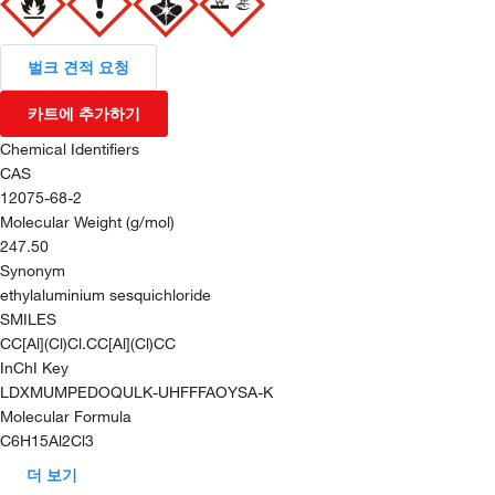
벌크 견적 요청
카트에 추가하기
Chemical Identifiers
CAS
12075-68-2
Molecular Weight (g/mol)
247.50
Synonym
ethylaluminium sesquichloride
SMILES
CC[Al](Cl)Cl.CC[Al](Cl)CC
InChI Key
LDXMUMPEDOQULK-UHFFFAOYSA-K
Molecular Formula
C6H15Al2Cl3
더 보기