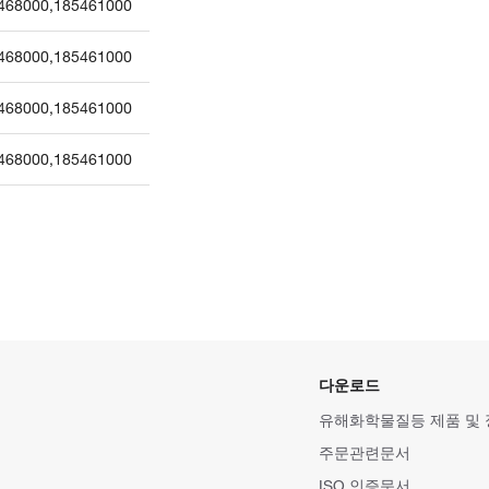
468000
,
185461000
468000
,
185461000
468000
,
185461000
468000
,
185461000
다운로드
유해화학물질등 제품 및
주문관련문서
ISO 인증문서