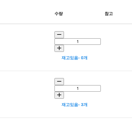
수량
참고
재고있음- 0개
재고있음- 3개