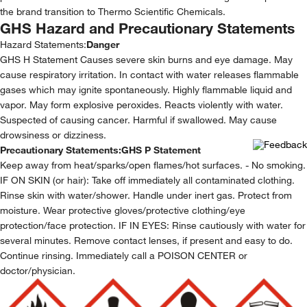
the brand transition to Thermo Scientific Chemicals.
GHS Hazard and Precautionary Statements
Hazard Statements:
Danger
GHS H Statement Causes severe skin burns and eye damage. May
cause respiratory irritation. In contact with water releases flammable
gases which may ignite spontaneously. Highly flammable liquid and
vapor. May form explosive peroxides. Reacts violently with water.
Suspected of causing cancer. Harmful if swallowed. May cause
drowsiness or dizziness.
Precautionary Statements:
GHS P Statement
Keep away from heat/sparks/open flames/hot surfaces. - No smoking.
IF ON SKIN (or hair): Take off immediately all contaminated clothing.
Rinse skin with water/shower. Handle under inert gas. Protect from
moisture. Wear protective gloves/protective clothing/eye
protection/face protection. IF IN EYES: Rinse cautiously with water for
several minutes. Remove contact lenses, if present and easy to do.
Continue rinsing. Immediately call a POISON CENTER or
doctor/physician.