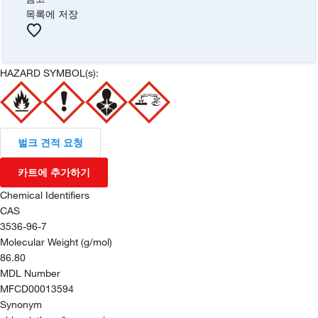
목록에 저장
HAZARD SYMBOL(s):
벌크 견적 요청
카트에 추가하기
Chemical Identifiers
CAS
3536-96-7
Molecular Weight (g/mol)
86.80
MDL Number
MFCD00013594
Synonym