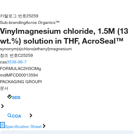
카탈로그 번호
25259
Sub-branding
Acros Organics™
Vinylmagnesium chloride, 1.5M (13
wt.%) solution in THF, AcroSeal™
synonym(s)
chloro(ethenyl)magnesium
참조 번호
C25259
cas
3536-96-7
FORMULA
C2H3ClMg
mdl
MFCD00013594
PACKAGING GROUP
I
문서
SDS
COA
Specification Sheet