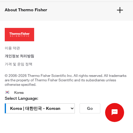
공지사항
유해화학물질등 제품 및 정보요약서
웹사이트 개선사항
About Thermo Fisher
주문관련문서
이전 웹사이트 미결제 내역 확인하기
ISO 인증문서
회사 소개
투자자
뉴스
사회적 책임
이용 약관
브랜드
개인정보 처리방침
Trademarks
가격 및 운임 정책
공정거래
© 2006-2026 Thermo Fisher Scientific Inc. All rights reserved. All trademarks
are the property of Thermo Fisher Scientific and its subsidiaries unless
otherwise specified.
Korea
Select Language:
Go
고객센터 문의
| 평일 09:00~18:00