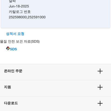
날짜
Jun-18-2025
카탈로그 번호
252598000
,
252591000
성적서 요청
물질 안전 보건 자료(SDS)
SDS
온라인 주문
주문 현황
지원
주문 방법
빠른 주문
서비스 및 지원
벌크 주문
다운로드
고객 센터