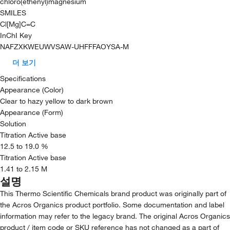
chloro(ethenyl)magnesium
SMILES
Cl[Mg]C=C
InChI Key
NAFZXKWEUWVSAW-UHFFFAOYSA-M
더 보기
Specifications
Appearance (Color)
Clear to hazy yellow to dark brown
Appearance (Form)
Solution
Titration Active base
12.5 to 19.0 %
Titration Active base
1.41 to 2.15 M
설명
This Thermo Scientific Chemicals brand product was originally part of
the Acros Organics product portfolio. Some documentation and label
information may refer to the legacy brand. The original Acros Organics
product / item code or SKU reference has not changed as a part of