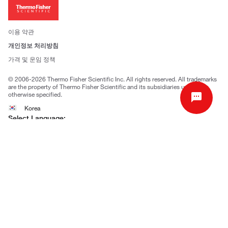
투자자
뉴스
사회적 책임
이용 약관
브랜드
개인정보 처리방침
Trademarks
가격 및 운임 정책
공정거래
© 2006-2026 Thermo Fisher Scientific Inc. All rights reserved. All trademarks
are the property of Thermo Fisher Scientific and its subsidiaries unless
otherwise specified.
Korea
Select Language:
Go
고객센터 문의
| 평일 09:00~18:00
1661-9555
| chem.kr@thermofisher.com | 카카오톡
상담
서울특별시 강남구 광평로 281, 12층 (수서동, 수서오피스
빌딩)