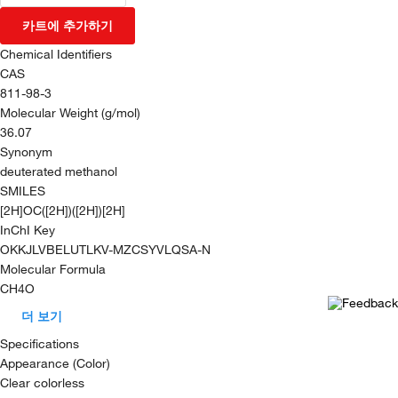
카트에 추가하기
Chemical Identifiers
CAS
811-98-3
Molecular Weight (g/mol)
36.07
Synonym
deuterated methanol
SMILES
[2H]OC([2H])([2H])[2H]
InChI Key
OKKJLVBELUTLKV-MZCSYVLQSA-N
Molecular Formula
CH4O
더 보기
Specifications
Appearance (Color)
Clear colorless