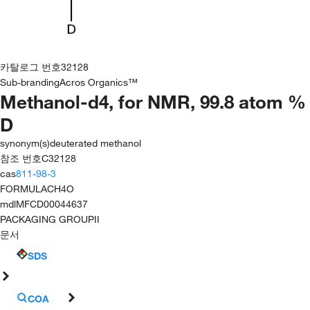
카탈로그 번호
32128
Sub-branding
Acros Organics™
Methanol-d4, for NMR, 99.8 atom %
D
synonym(s)
deuterated methanol
참조 번호
C32128
cas
811-98-3
FORMULA
CH4O
mdl
MFCD00044637
PACKAGING GROUP
II
문서
SDS
COA