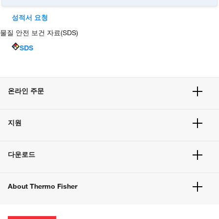
성적서 요청
물질 안전 보건 자료(SDS)
SDS
온라인 주문
주문 현황
지원
주문 방법
빠른 주문
서비스 및 지원
벌크 주문
다운로드
고객 센터
공지사항
유해화학물질등 제품 및 정보요약서
웹사이트 개선사항
About Thermo Fisher
주문관련문서
이전 웹사이트 미결제 내역 확인하기
ISO 인증문서
회사 소개