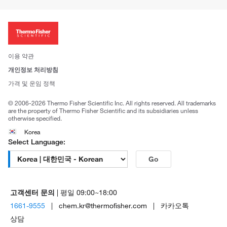
이전 웹사이트 미결제 내역 확인하기
ISO 인증문서
회사 소개
투자자
뉴스
사회적 책임
이용 약관
브랜드
개인정보 처리방침
Trademarks
가격 및 운임 정책
공정거래
© 2006-2026 Thermo Fisher Scientific Inc. All rights reserved. All trademarks
are the property of Thermo Fisher Scientific and its subsidiaries unless
otherwise specified.
Korea
Select Language:
Go
고객센터 문의
| 평일 09:00~18:00
1661-9555
| chem.kr@thermofisher.com | 카카오톡
상담