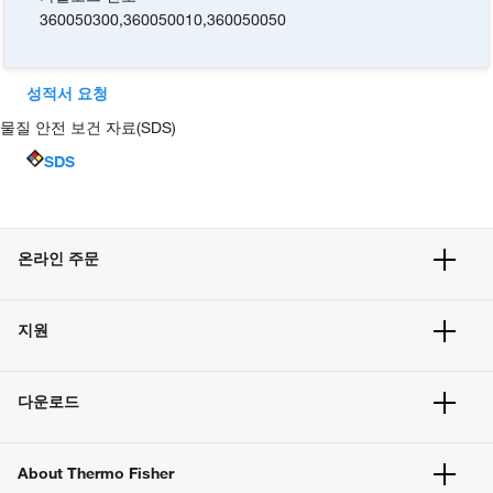
360050300
,
360050010
,
360050050
성적서 요청
물질 안전 보건 자료(SDS)
SDS
온라인 주문
주문 현황
지원
주문 방법
빠른 주문
서비스 및 지원
벌크 주문
다운로드
고객 센터
공지사항
유해화학물질등 제품 및 정보요약서
웹사이트 개선사항
About Thermo Fisher
주문관련문서