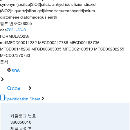
synonym(s)
silica|SiO2|silicic anhydride|siliziumdioxid|
(SiO2)n|quartz|silica gel|kieselsaeureanhydrid|solum
diatomeae|diatomaceous earth
참조 번호
C36005
cas
7631-86-9
FORMULA
O2Si
mdl
MFCD00011232 MFCD00217788 MFCD00163736
MFCD00148266 MFCD00603035 MFCD02100519 MFCD06202255
MFCD07370733
문서
SDS
COA
Specification Sheet
카탈로그 번호
360050010
제품 사이즈