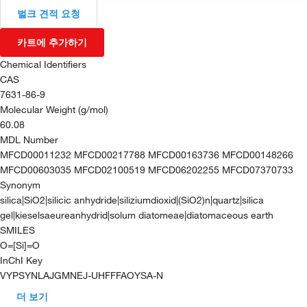
벌크 견적 요청
카트에 추가하기
Chemical Identifiers
CAS
7631-86-9
Molecular Weight (g/mol)
60.08
MDL Number
MFCD00011232 MFCD00217788 MFCD00163736 MFCD00148266
MFCD00603035 MFCD02100519 MFCD06202255 MFCD07370733
Synonym
silica|SiO2|silicic anhydride|siliziumdioxid|(SiO2)n|quartz|silica
gel|kieselsaeureanhydrid|solum diatomeae|diatomaceous earth
SMILES
O=[Si]=O
InChI Key
VYPSYNLAJGMNEJ-UHFFFAOYSA-N
더 보기