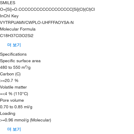
SMILES
O=[Si]=O.CCCCCCCCCCCCCCCCCC[Si](Cl)(Cl)Cl
InChI Key
VYTRPUAMVCWPLO-UHFFFAOYSA-N
Molecular Formula
C18H37Cl3O2Si2
더 보기
Specifications
Specific surface area
480 to 550 m²/g
Carbon (C)
>=20.7 %
Volatile matter
=<4 % (110°C)
Pore volume
0.70 to 0.85 ml/g
Loading
>=0.96 mmol/g (Molecular)
더 보기