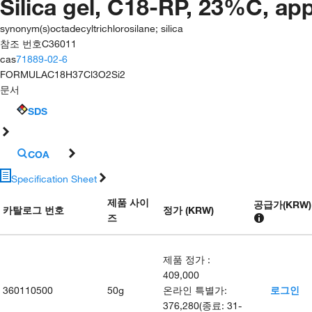
Silica gel, C18-RP, 23%C, app
synonym(s)
octadecyltrichlorosilane; silica
참조 번호
C36011
cas
71889-02-6
FORMULA
C18H37Cl3O2Si2
문서
SDS
COA
Specification Sheet
제품 사이
공급가
(
KRW
)
카탈로그 번호
정가 (KRW)
즈
제품 정가
:
409,000
360110500
50g
온라인 특별가
:
로그인
376,280
(
종료
:
31-