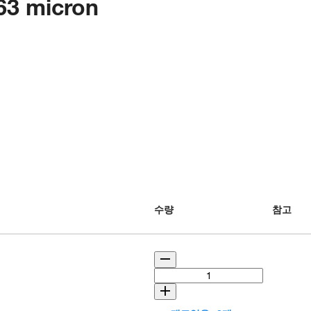
-63 micron
수량
참고