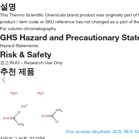
설명
This Thermo Scientific Chemicals brand product was originally part of
product / item code or SKU reference has not changed as a part of the
For column chromatography
GHS Hazard and Precautionary Sta
Hazard Statements:
Risk & Safety
경고:
RUO – Research Use Only
추천 제품
Zinc acetate dihydrate, ACS, 98.0-
카탈로그 번호
:
011559