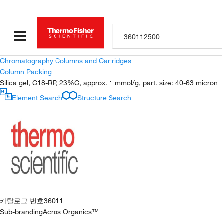
Chromatography Columns and Cartridges
Column Packing
Silica gel, C18-RP, 23%C, approx. 1 mmol/g, part. size: 40-63 micron
Element Search
Structure Search
카탈로그 번호
36011
Sub-branding
Acros Organics™