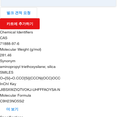
벌크 견적 요청
카트에 추가하기
Chemical Identifiers
CAS
71888-97-6
Molecular Weight (g/mol)
281.46
Synonym
aminopropyl triethoxysilane; silica
SMILES
O=[Si]=O.CCO[Si](CCCN)(OCC)OCC
InChI Key
JIBSXWZIQTVOKJ-UHFFFAOYSA-N
Molecular Formula
C9H23NO5Si2
더 보기