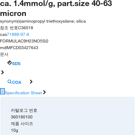
ca. 1.4mmol/g, part.size 40-63
micron
synonym(s)
aminopropyl triethoxysilane; silica
참조 번호
C36018
cas
71888-97-6
FORMULA
C9H23NO5Si2
mdl
MFCD03427643
문서
SDS
COA
Specification Sheet
카탈로그 번호
360180100
제품 사이즈
10g