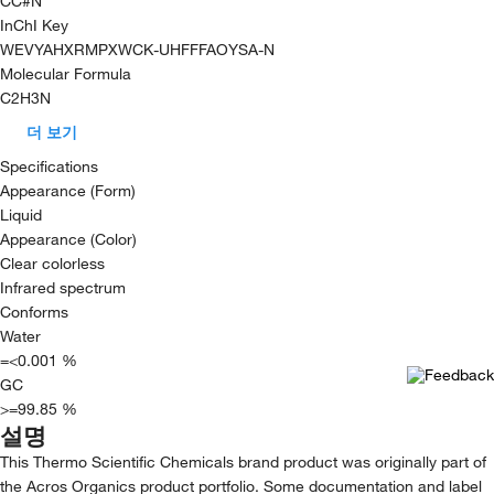
CC#N
InChI Key
WEVYAHXRMPXWCK-UHFFFAOYSA-N
Molecular Formula
C2H3N
더 보기
Specifications
Appearance (Form)
Liquid
Appearance (Color)
Clear colorless
Infrared spectrum
Conforms
Water
=<0.001 %
GC
>=99.85 %
설명
This Thermo Scientific Chemicals brand product was originally part of
the Acros Organics product portfolio. Some documentation and label