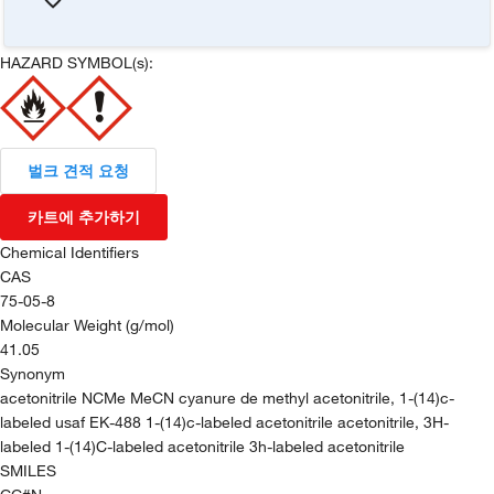
HAZARD SYMBOL(s):
벌크 견적 요청
카트에 추가하기
Chemical Identifiers
CAS
75-05-8
Molecular Weight (g/mol)
41.05
Synonym
acetonitrile NCMe MeCN cyanure de methyl acetonitrile, 1-(14)c-
labeled usaf EK-488 1-(14)c-labeled acetonitrile acetonitrile, 3H-
labeled 1-(14)C-labeled acetonitrile 3h-labeled acetonitrile
SMILES