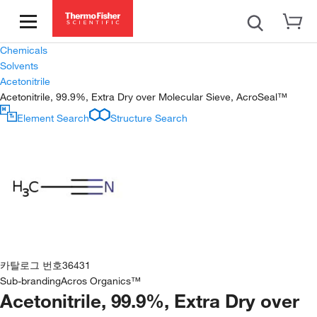
Chemicals
Solvents
Acetonitrile
Acetonitrile, 99.9%, Extra Dry over Molecular Sieve, AcroSeal™
Element Search
Structure Search
카탈로그 번호
36431
Sub-branding
Acros Organics™
Acetonitrile, 99.9%, Extra Dry over