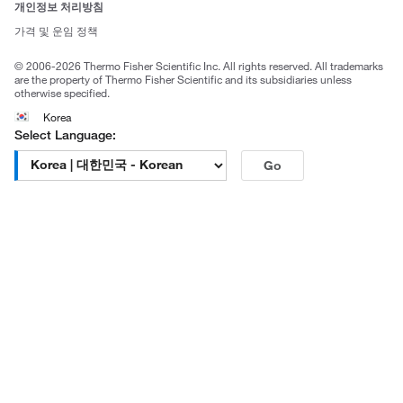
개인정보 처리방침
Trademarks
가격 및 운임 정책
공정거래
© 2006-2026 Thermo Fisher Scientific Inc. All rights reserved. All trademarks
are the property of Thermo Fisher Scientific and its subsidiaries unless
otherwise specified.
Korea
Select Language:
Go
고객센터 문의
| 평일 09:00~18:00
1661-9555
| chem.kr@thermofisher.com | 카카오톡
상담
서울특별시 강남구 광평로 281, 12층 (수서동, 수서오피스
빌딩)
한국피셔과학 (주)
대표자 : 석수진