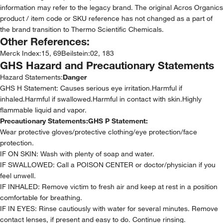
information may refer to the legacy brand. The original Acros Organics
product / item code or SKU reference has not changed as a part of
the brand transition to Thermo Scientific Chemicals.
Other References:
Merck Index
:
15, 69
Beilstein
:
02, 183
GHS Hazard and Precautionary Statements
Hazard Statements:
Danger
GHS H Statement: Causes serious eye irritation.Harmful if
inhaled.Harmful if swallowed.Harmful in contact with skin.Highly
flammable liquid and vapor.
Precautionary Statements:
GHS P Statement:
Wear protective gloves/protective clothing/eye protection/face
protection.
IF ON SKIN: Wash with plenty of soap and water.
IF SWALLOWED: Call a POISON CENTER or doctor/physician if you
feel unwell.
IF INHALED: Remove victim to fresh air and keep at rest in a position
comfortable for breathing.
IF IN EYES: Rinse cautiously with water for several minutes. Remove
contact lenses, if present and easy to do. Continue rinsing.