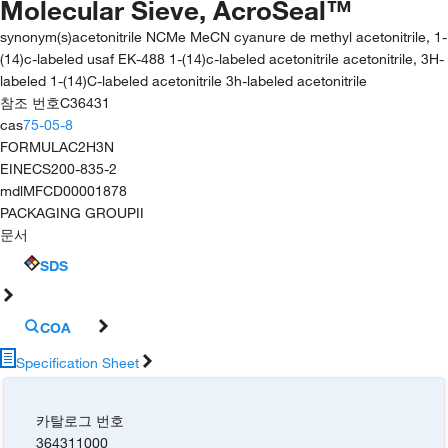
Molecular Sieve, AcroSeal™
synonym(s)
acetonitrile NCMe MeCN cyanure de methyl acetonitrile, 1-
(14)c-labeled usaf EK-488 1-(14)c-labeled acetonitrile acetonitrile, 3H-
labeled 1-(14)C-labeled acetonitrile 3h-labeled acetonitrile
참조 번호
C36431
cas
75-05-8
FORMULA
C2H3N
EINECS
200-835-2
mdl
MFCD00001878
PACKAGING GROUP
II
문서
SDS
COA
Specification Sheet
카탈로그 번호
364311000