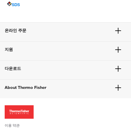
SDS
온라인 주문
주문 현황
지원
주문 방법
빠른 주문
서비스 및 지원
벌크 주문
다운로드
고객 센터
공지사항
유해화학물질등 제품 및 정보요약서
웹사이트 개선사항
About Thermo Fisher
주문관련문서
이전 웹사이트 미결제 내역 확인하기
ISO 인증문서
회사 소개
투자자
뉴스
사회적 책임
이용 약관
브랜드