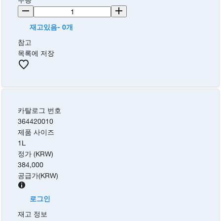
재고있음- 0개
참고
목록에 저장
카탈로그 번호
364420010
제품 사이즈
1L
정가 (KRW)
384,000
공급가
(
KRW
)
로그인
재고 정보