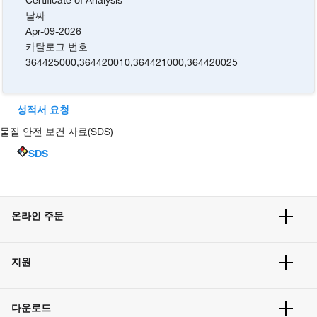
날짜
Apr-09-2026
카탈로그 번호
364425000
,
364420010
,
364421000
,
364420025
성적서 요청
물질 안전 보건 자료(SDS)
SDS
온라인 주문
주문 현황
지원
주문 방법
빠른 주문
서비스 및 지원
벌크 주문
다운로드
고객 센터