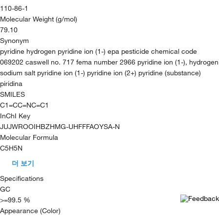
110-86-1
Molecular Weight (g/mol)
79.10
Synonym
pyridine hydrogen pyridine ion (1-) epa pesticide chemical code
069202 caswell no. 717 fema number 2966 pyridine ion (1-), hydrogen
sodium salt pyridine ion (1-) pyridine ion (2+) pyridine (substance)
piridina
SMILES
C1=CC=NC=C1
InChI Key
JUJWROOIHBZHMG-UHFFFAOYSA-N
Molecular Formula
C5H5N
더 보기
Specifications
GC
>=99.5 %
Appearance (Color)