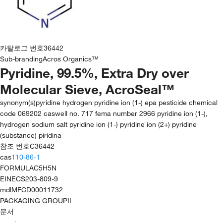
카탈로그 번호
36442
Sub-branding
Acros Organics™
Pyridine, 99.5%, Extra Dry over
Molecular Sieve, AcroSeal™
synonym(s)
pyridine hydrogen pyridine ion (1-) epa pesticide chemical
code 069202 caswell no. 717 fema number 2966 pyridine ion (1-),
hydrogen sodium salt pyridine ion (1-) pyridine ion (2+) pyridine
(substance) piridina
참조 번호
C36442
cas
110-86-1
FORMULA
C5H5N
EINECS
203-809-9
mdl
MFCD00011732
PACKAGING GROUP
II
문서