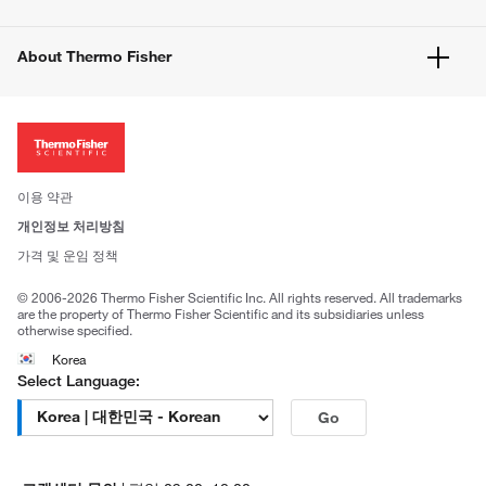
공지사항
유해화학물질등 제품 및 정보요약서
웹사이트 개선사항
About Thermo Fisher
주문관련문서
이전 웹사이트 미결제 내역 확인하기
ISO 인증문서
회사 소개
투자자
뉴스
사회적 책임
이용 약관
브랜드
개인정보 처리방침
Trademarks
가격 및 운임 정책
공정거래
© 2006-2026 Thermo Fisher Scientific Inc. All rights reserved. All trademarks
are the property of Thermo Fisher Scientific and its subsidiaries unless
otherwise specified.
Korea
Select Language:
Go