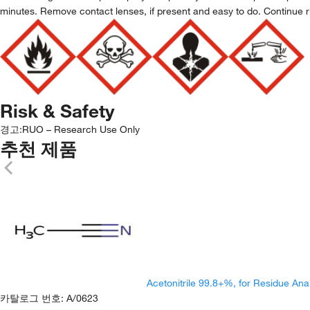
minutes. Remove contact lenses, if present and easy to do. Continue r
Risk & Safety
경고:
RUO – Research Use Only
추천 제품
Acetonitrile 99.8+%, for Residue Ana
카탈로그 번호
:
A/0623