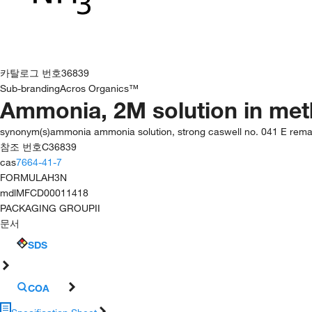
카탈로그 번호
36839
Sub-branding
Acros Organics™
Ammonia, 2M solution in me
synonym(s)
ammonia ammonia solution, strong caswell no. 041 E rem
참조 번호
C36839
cas
7664-41-7
FORMULA
H3N
mdl
MFCD00011418
PACKAGING GROUP
II
문서
SDS
COA