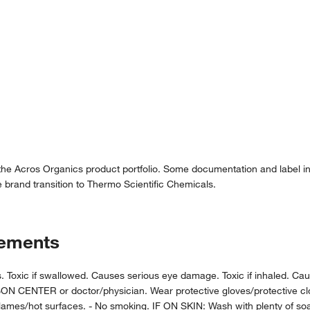
 the Acros Organics product portfolio. Some documentation and label in
 brand transition to Thermo Scientific Chemicals.
tements
oxic if swallowed. Causes serious eye damage. Toxic if inhaled. Causes
ON CENTER or doctor/physician. Wear protective gloves/protective clo
mes/hot surfaces. - No smoking. IF ON SKIN: Wash with plenty of soap