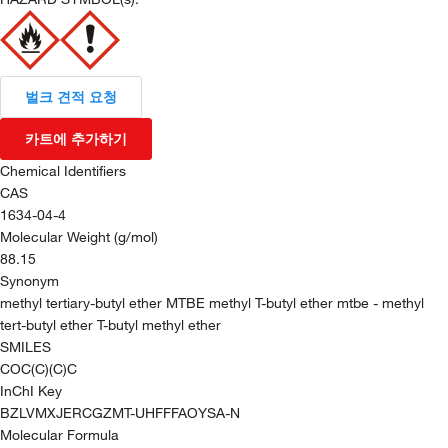
벌크 견적 요청
카트에 추가하기
Chemical Identifiers
CAS
1634-04-4
Molecular Weight (g/mol)
88.15
Synonym
methyl tertiary-butyl ether MTBE methyl T-butyl ether mtbe - methyl
tert-butyl ether T-butyl methyl ether
SMILES
COC(C)(C)C
InChI Key
BZLVMXJERCGZMT-UHFFFAOYSA-N
Molecular Formula