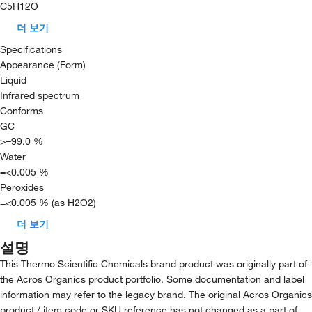
C5H12O
더 보기
Specifications
Appearance (Form)
Liquid
Infrared spectrum
Conforms
GC
>=99.0 %
Water
=<0.005 %
Peroxides
=<0.005 % (as H2O2)
더 보기
설명
This Thermo Scientific Chemicals brand product was originally part of
the Acros Organics product portfolio. Some documentation and label
information may refer to the legacy brand. The original Acros Organics
product / item code or SKU reference has not changed as a part of