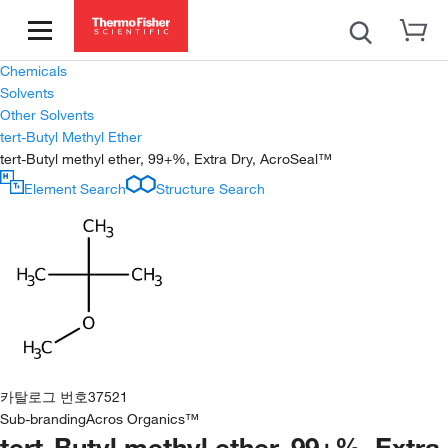
Chemicals
Solvents
Other Solvents
tert-Butyl Methyl Ether
tert-Butyl methyl ether, 99+%, Extra Dry, AcroSeal™
Element Search
Structure Search
카탈로그 번호
37521
Sub-branding
Acros Organics™
tert-Butyl methyl ether, 99+%, Extra