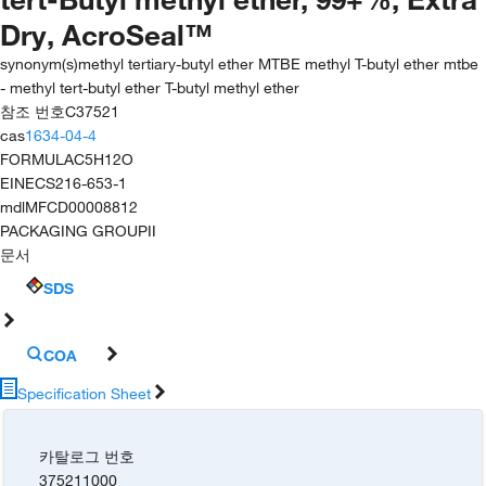
Dry, AcroSeal™
synonym(s)
methyl tertiary-butyl ether MTBE methyl T-butyl ether mtbe
- methyl tert-butyl ether T-butyl methyl ether
참조 번호
C37521
cas
1634-04-4
FORMULA
C5H12O
EINECS
216-653-1
mdl
MFCD00008812
PACKAGING GROUP
II
문서
SDS
COA
Specification Sheet
카탈로그 번호
375211000