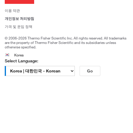
뉴스
사회적 책임
이용 약관
브랜드
개인정보 처리방침
Trademarks
가격 및 운임 정책
공정거래
© 2006-2026 Thermo Fisher Scientific Inc. All rights reserved. All trademarks
are the property of Thermo Fisher Scientific and its subsidiaries unless
otherwise specified.
Korea
Select Language:
Go
고객센터 문의
| 평일 09:00~18:00
1661-9555
| chem.kr@thermofisher.com | 카카오톡
상담
서울특별시 강남구 광평로 281, 12층 (수서동, 수서오피스
빌딩)