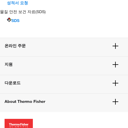
성적서 요청
물질 안전 보건 자료(SDS)
SDS
온라인 주문
주문 현황
지원
주문 방법
빠른 주문
서비스 및 지원
벌크 주문
다운로드
고객 센터
공지사항
유해화학물질등 제품 및 정보요약서
웹사이트 개선사항
About Thermo Fisher
주문관련문서
이전 웹사이트 미결제 내역 확인하기
ISO 인증문서
회사 소개
투자자