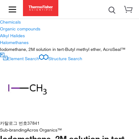
Chemicals
Organic compounds
Alkyl Halides
Halomethanes
Iodomethane, 2M solution in tert-Butyl methyl ether, AcroSeal™
Element Search
Structure Search
카탈로그 번호
37841
Sub-branding
Acros Organics™
Iodomethane, 2M solution in tert-