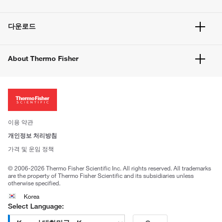
빠른 주문
서비스 및 지원
벌크 주문
다운로드
고객 센터
공지사항
유해화학물질등 제품 및 정보요약서
웹사이트 개선사항
About Thermo Fisher
주문관련문서
이전 웹사이트 미결제 내역 확인하기
ISO 인증문서
회사 소개
투자자
뉴스
사회적 책임
이용 약관
브랜드
개인정보 처리방침
Trademarks
가격 및 운임 정책
공정거래
© 2006-2026 Thermo Fisher Scientific Inc. All rights reserved. All trademarks
are the property of Thermo Fisher Scientific and its subsidiaries unless
otherwise specified.
Korea
Select Language: