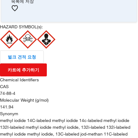
목록에 저장
HAZARD SYMBOL(s):
벌크 견적 요청
카트에 추가하기
Chemical Identifiers
CAS
74-88-4
Molecular Weight (g/mol)
141.94
Synonym
methyl iodide 14C-labeled methyl iodide 14c-labeled methyl iodide
132I-labeled methyl iodide methyl iodide, 132i-labeled 132i-labeled
methyl iodide methyl iodide, 13C-labeled jod-methan 11C-labeled