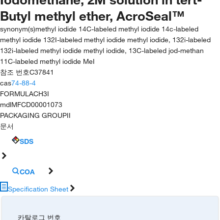
Butyl methyl ether, AcroSeal™
synonym(s)
methyl iodide 14C-labeled methyl iodide 14c-labeled
methyl iodide 132I-labeled methyl iodide methyl iodide, 132i-labeled
132i-labeled methyl iodide methyl iodide, 13C-labeled jod-methan
11C-labeled methyl iodide MeI
참조 번호
C37841
cas
74-88-4
FORMULA
CH3I
mdl
MFCD00001073
PACKAGING GROUP
II
문서
SDS
COA
Specification Sheet
카탈로그 번호