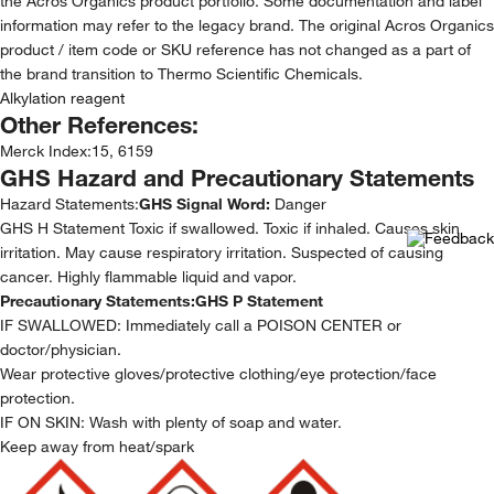
the Acros Organics product portfolio. Some documentation and label
information may refer to the legacy brand. The original Acros Organics
product / item code or SKU reference has not changed as a part of
the brand transition to Thermo Scientific Chemicals.
Alkylation reagent
Other References:
Merck Index
:
15, 6159
GHS Hazard and Precautionary Statements
Hazard Statements:
GHS Signal Word:
Danger
GHS H Statement Toxic if swallowed. Toxic if inhaled. Causes skin
irritation. May cause respiratory irritation. Suspected of causing
cancer. Highly flammable liquid and vapor.
Precautionary Statements:
GHS P Statement
IF SWALLOWED: Immediately call a POISON CENTER or
doctor/physician.
Wear protective gloves/protective clothing/eye protection/face
protection.
IF ON SKIN: Wash with plenty of soap and water.
Keep away from heat/spark