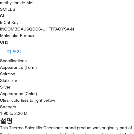
methyl iodide MeI
SMILES
CI
InChI Key
INQOMBQAUSQDDS-UHFFFAOYSA-N
Molecular Formula
CH3I
더 보기
Specifications
Appearance (Form)
Solution
Stabilizer
Silver
Appearance (Color)
Clear colorless to light yellow
Strength
1.90 to 2.20 M
설명
This Thermo Scientific Chemicals brand product was originally part of