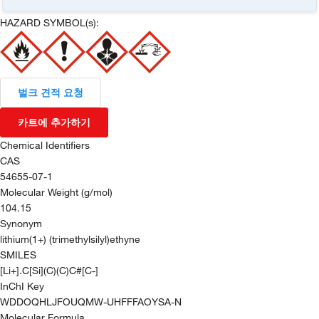
HAZARD SYMBOL(s):
벌크 견적 요청
카트에 추가하기
Chemical Identifiers
CAS
54655-07-1
Molecular Weight (g/mol)
104.15
Synonym
lithium(1+) (trimethylsilyl)ethyne
SMILES
[Li+].C[Si](C)(C)C#[C-]
InChI Key
WDDOQHLJFOUQMW-UHFFFAOYSA-N
Molecular Formula