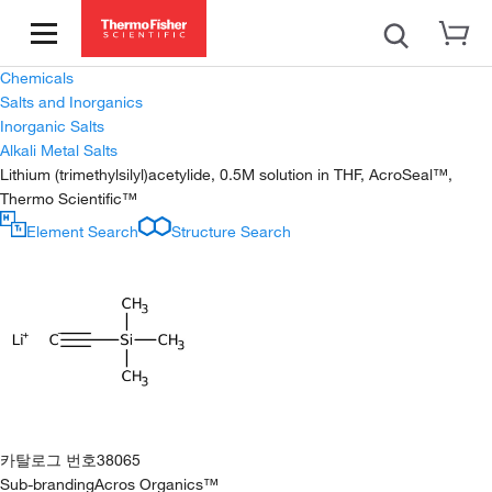
Chemicals
Salts and Inorganics
Inorganic Salts
Alkali Metal Salts
Lithium (trimethylsilyl)acetylide, 0.5M solution in THF, AcroSeal™,
Thermo Scientific™
Element Search
Structure Search
카탈로그 번호
38065
Sub-branding
Acros Organics™