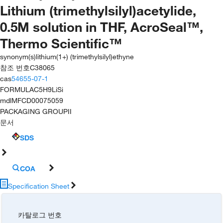
Lithium (trimethylsilyl)acetylide,
0.5M solution in THF, AcroSeal™,
Thermo Scientific™
synonym(s)
lithium(1+) (trimethylsilyl)ethyne
참조 번호
C38065
cas
54655-07-1
FORMULA
C5H9LiSi
mdl
MFCD00075059
PACKAGING GROUP
II
문서
SDS
COA
Specification Sheet
카탈로그 번호