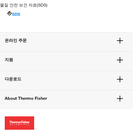
물질 안전 보건 자료(SDS)
SDS
온라인 주문
주문 현황
지원
주문 방법
빠른 주문
서비스 및 지원
벌크 주문
다운로드
고객 센터
공지사항
유해화학물질등 제품 및 정보요약서
웹사이트 개선사항
About Thermo Fisher
주문관련문서
이전 웹사이트 미결제 내역 확인하기
ISO 인증문서
회사 소개
투자자
뉴스