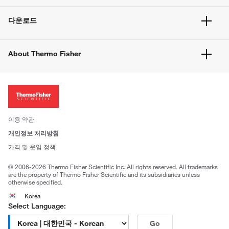
빠른 주문
서비스 및 지원
벌크 주문
다운로드
고객 센터
공지사항
유해화학물질등 제품 및 정보요약서
웹사이트 개선사항
About Thermo Fisher
주문관련문서
이전 웹사이트 미결제 내역 확인하기
ISO 인증문서
회사 소개
투자자
뉴스
사회적 책임
이용 약관
브랜드
개인정보 처리방침
Trademarks
가격 및 운임 정책
공정거래
© 2006-2026 Thermo Fisher Scientific Inc. All rights reserved. All trademarks
are the property of Thermo Fisher Scientific and its subsidiaries unless
otherwise specified.
Korea
Select Language:
Go