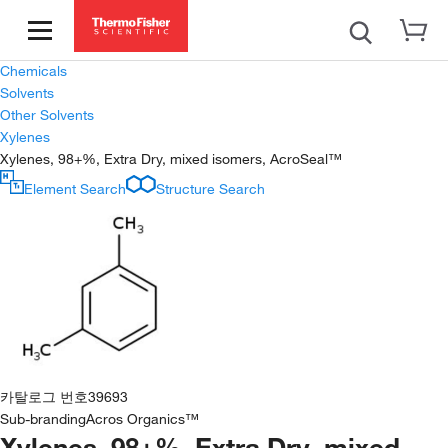
Chemicals
Solvents
Other Solvents
Xylenes
Xylenes, 98+%, Extra Dry, mixed isomers, AcroSeal™
Element Search
Structure Search
카탈로그 번호
39693
Sub-branding
Acros Organics™
Xylenes, 98+%, Extra Dry, mixed