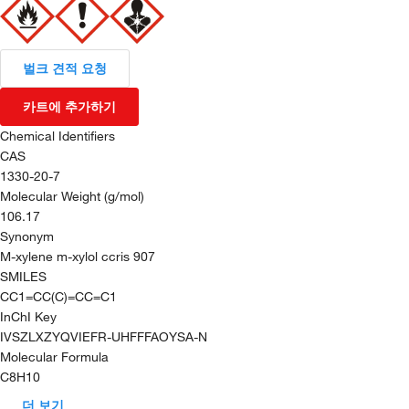
벌크 견적 요청
카트에 추가하기
Chemical Identifiers
CAS
1330-20-7
Molecular Weight (g/mol)
106.17
Synonym
M-xylene m-xylol ccris 907
SMILES
CC1=CC(C)=CC=C1
InChI Key
IVSZLXZYQVIEFR-UHFFFAOYSA-N
Molecular Formula
C8H10
더 보기