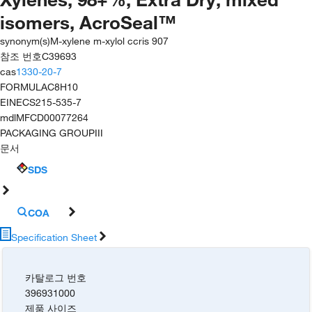
isomers, AcroSeal™
synonym(s)
M-xylene m-xylol ccris 907
참조 번호
C39693
cas
1330-20-7
FORMULA
C8H10
EINECS
215-535-7
mdl
MFCD00077264
PACKAGING GROUP
III
문서
SDS
COA
Specification Sheet
카탈로그 번호
396931000
제품 사이즈