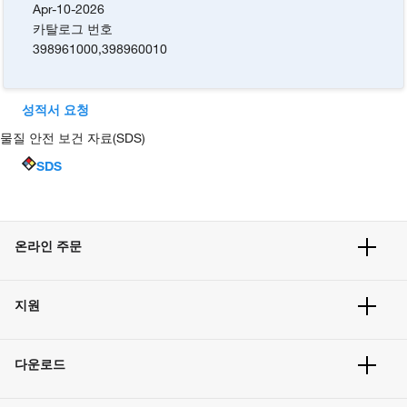
Apr-10-2026
카탈로그 번호
398961000
,
398960010
성적서 요청
물질 안전 보건 자료(SDS)
SDS
온라인 주문
주문 현황
지원
주문 방법
빠른 주문
서비스 및 지원
벌크 주문
다운로드
고객 센터
공지사항