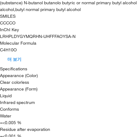
(substance) N-butanol butanolo butyric or normal primary butyl alcohol
alcohol,butyl normal primary butyl alcohol
SMILES
CCCCO
InChI Key
LRHPLDYGYMQRHN-UHFFFAOYSA-N
Molecular Formula
C4H10O
더 보기
Specifications
Appearance (Color)
Clear colorless
Appearance (Form)
Liquid
Infrared spectrum
Conforms
Water
=<0.005 %
Residue after evaporation
=<0.001 %