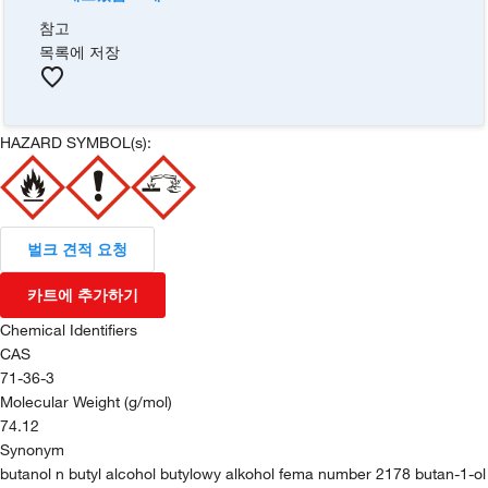
참고
목록에 저장
HAZARD SYMBOL(s):
벌크 견적 요청
카트에 추가하기
Chemical Identifiers
CAS
71-36-3
Molecular Weight (g/mol)
74.12
Synonym
butanol n butyl alcohol butylowy alkohol fema number 2178 butan-1-ol