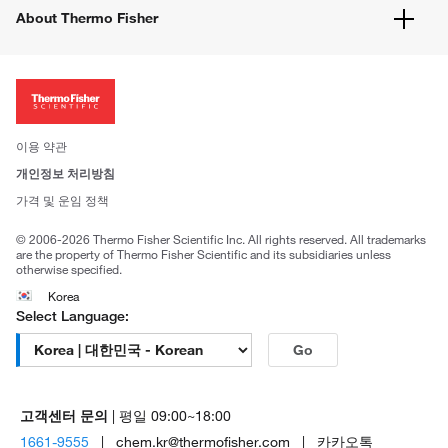
유해화학물질등 제품 및 정보요약서
웹사이트 개선사항
About Thermo Fisher
주문관련문서
이전 웹사이트 미결제 내역 확인하기
ISO 인증문서
회사 소개
투자자
뉴스
사회적 책임
이용 약관
브랜드
개인정보 처리방침
Trademarks
가격 및 운임 정책
공정거래
© 2006-2026 Thermo Fisher Scientific Inc. All rights reserved. All trademarks
are the property of Thermo Fisher Scientific and its subsidiaries unless
otherwise specified.
Korea
Select Language:
Go
고객센터 문의
| 평일 09:00~18:00
1661-9555
| chem.kr@thermofisher.com | 카카오톡