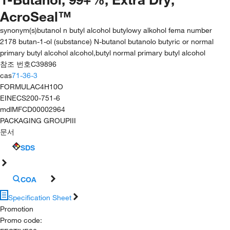
AcroSeal™
synonym(s)
butanol n butyl alcohol butylowy alkohol fema number
2178 butan-1-ol (substance) N-butanol butanolo butyric or normal
primary butyl alcohol alcohol,butyl normal primary butyl alcohol
참조 번호
C39896
cas
71-36-3
FORMULA
C4H10O
EINECS
200-751-6
mdl
MFCD00002964
PACKAGING GROUP
III
문서
SDS
COA
Specification Sheet
Promotion
Promo code
: