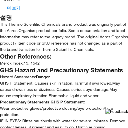
더 보기
설명
This Thermo Scientific Chemicals brand product was originally part of
the Acros Organics product portfolio. Some documentation and label
information may refer to the legacy brand. The original Acros Organics
product / item code or SKU reference has not changed as a part of
the brand transition to Thermo Scientific Chemicals.
Other References:
Merck Index
:
15, 1542
GHS Hazard and Precautionary Statements
Hazard Statements:
Danger
GHS H Statement: Causes skin irritation.Harmful if swallowed.May
cause drowsiness or dizziness.Causes serious eye damage.May
cause respiratory irritation.Flammable liquid and vapor.
Precautionary Statements:
GHS P Statement:
Wear protective gloves/protective clothing/eye protection/face
protection.
IF IN EYES: Rinse cautiously with water for several minutes. Remove
contact lenses, if present and easy to do. Continue rinsing.