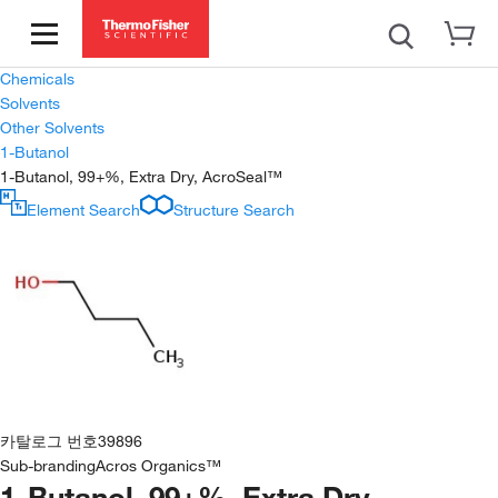
Chemicals
Solvents
Other Solvents
1-Butanol
1-Butanol, 99+%, Extra Dry, AcroSeal™
Element Search
Structure Search
카탈로그 번호
39896
Sub-branding
Acros Organics™
1-Butanol, 99+%, Extra Dry,