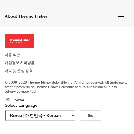
고객 센터
공지사항
유해화학물질등 제품 및 정보요약서
웹사이트 개선사항
About Thermo Fisher
주문관련문서
이전 웹사이트 미결제 내역 확인하기
ISO 인증문서
회사 소개
투자자
뉴스
사회적 책임
이용 약관
브랜드
개인정보 처리방침
Trademarks
가격 및 운임 정책
공정거래
© 2006-2026 Thermo Fisher Scientific Inc. All rights reserved. All trademarks
are the property of Thermo Fisher Scientific and its subsidiaries unless
otherwise specified.
Korea
Select Language:
Go