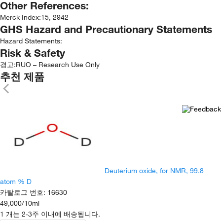
Other References:
Merck Index
:
15, 2942
GHS Hazard and Precautionary Statements
Hazard Statements:
Risk & Safety
경고:
RUO – Research Use Only
추천 제품
Deuterium oxide, for NMR, 99.8
atom % D
카탈로그 번호
:
16630
49,000
/
10ml
1 개는 2-3주 이내에 배송됩니다.