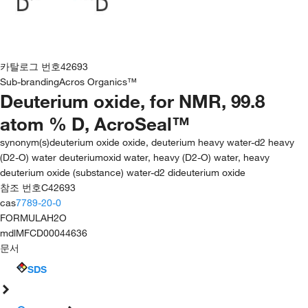
카탈로그 번호
42693
Sub-branding
Acros Organics™
Deuterium oxide, for NMR, 99.8
atom % D, AcroSeal™
synonym(s)
deuterium oxide oxide, deuterium heavy water-d2 heavy
(D2-O) water deuteriumoxid water, heavy (D2-O) water, heavy
deuterium oxide (substance) water-d2 dideuterium oxide
참조 번호
C42693
cas
7789-20-0
FORMULA
H2O
mdl
MFCD00044636
문서
SDS