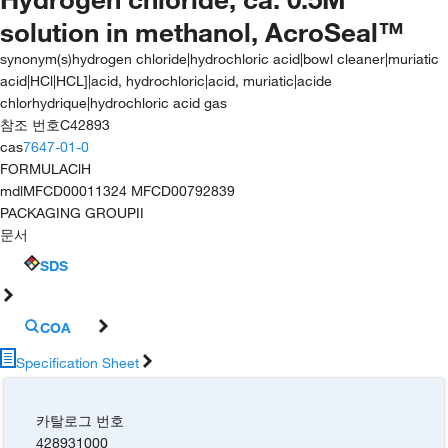
solution in methanol, AcroSeal™
synonym(s)
hydrogen chloride|hydrochloric acid|bowl cleaner|muriatic
acid|HCl|HCL]|acid, hydrochloric|acid, muriatic|acide
chlorhydrique|hydrochloric acid gas
참조 번호
C42893
cas
7647-01-0
FORMULA
ClH
mdl
MFCD00011324 MFCD00792839
PACKAGING GROUP
II
문서
SDS
COA
Specification Sheet
카탈로그 번호
428931000