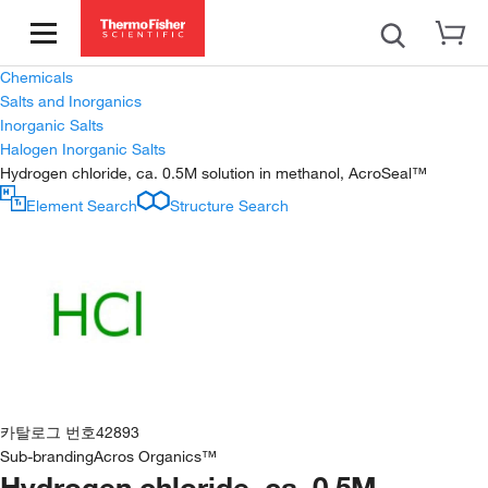
Chemicals
Salts and Inorganics
Inorganic Salts
Halogen Inorganic Salts
Hydrogen chloride, ca. 0.5M solution in methanol, AcroSeal™
Element Search
Structure Search
카탈로그 번호
42893
Sub-branding
Acros Organics™
Hydrogen chloride, ca. 0.5M