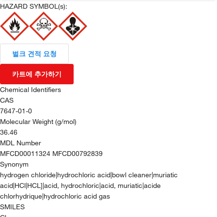
HAZARD SYMBOL(s):
벌크 견적 요청
카트에 추가하기
Chemical Identifiers
CAS
7647-01-0
Molecular Weight (g/mol)
36.46
MDL Number
MFCD00011324 MFCD00792839
Synonym
hydrogen chloride|hydrochloric acid|bowl cleaner|muriatic
acid|HCl|HCL]|acid, hydrochloric|acid, muriatic|acide
chlorhydrique|hydrochloric acid gas
SMILES