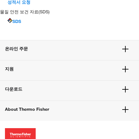
성적서 요청
물질 안전 보건 자료(SDS)
SDS
온라인 주문
주문 현황
지원
주문 방법
빠른 주문
서비스 및 지원
벌크 주문
다운로드
고객 센터
공지사항
유해화학물질등 제품 및 정보요약서
웹사이트 개선사항
About Thermo Fisher
주문관련문서
이전 웹사이트 미결제 내역 확인하기
ISO 인증문서
회사 소개
투자자