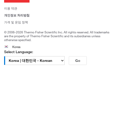
뉴스
사회적 책임
이용 약관
브랜드
개인정보 처리방침
Trademarks
가격 및 운임 정책
공정거래
© 2006-2026 Thermo Fisher Scientific Inc. All rights reserved. All trademarks
are the property of Thermo Fisher Scientific and its subsidiaries unless
otherwise specified.
Korea
Select Language:
Go
고객센터 문의
| 평일 09:00~18:00
1661-9555
| chem.kr@thermofisher.com | 카카오톡
상담
서울특별시 강남구 광평로 281, 12층 (수서동, 수서오피스
빌딩)