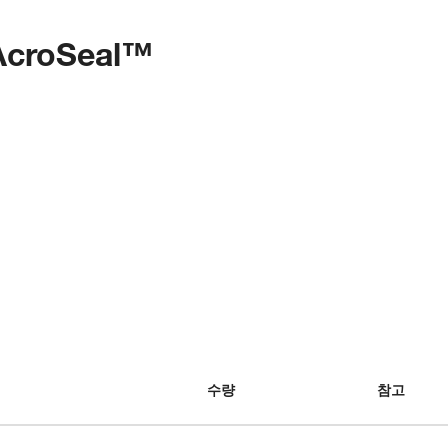
 AcroSeal™
수량
참고