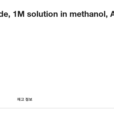
e, 1M solution in methanol,
재고 정보