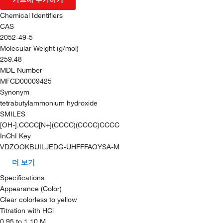
Chemical Identifiers
CAS
2052-49-5
Molecular Weight (g/mol)
259.48
MDL Number
MFCD00009425
Synonym
tetrabutylammonium hydroxide
SMILES
[OH-].CCCC[N+](CCCC)(CCCC)CCCC
InChI Key
VDZOOKBUILJEDG-UHFFFAOYSA-M
더 보기
Specifications
Appearance (Color)
Clear colorless to yellow
Titration with HCl
0.95 to 1.10 M