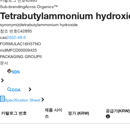
카탈로그 번호
42895
Sub-branding
Acros Organics™
Tetrabutylammonium hydroxid
synonym(s)
tetrabutylammonium hydroxide
참조 번호
C42895
cas
2052-49-5
FORMULA
C16H37NO
mdl
MFCD00009425
PACKAGING GROUP
II
문서
SDS
COA
Specification Sheet
제품 사이
공급가
(
KRW
)
카탈로그 번호
정가 (KRW)
즈