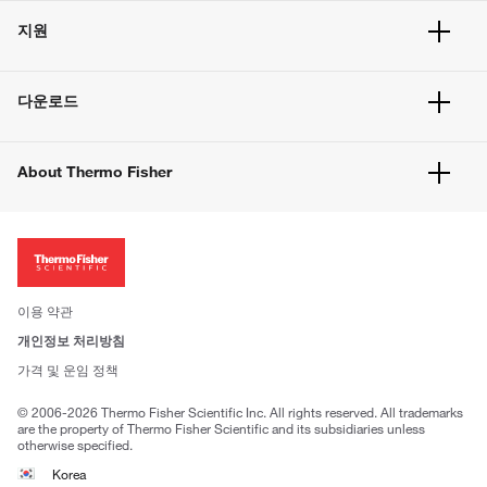
주문 현황
지원
주문 방법
빠른 주문
서비스 및 지원
벌크 주문
다운로드
고객 센터
공지사항
유해화학물질등 제품 및 정보요약서
웹사이트 개선사항
About Thermo Fisher
주문관련문서
이전 웹사이트 미결제 내역 확인하기
ISO 인증문서
회사 소개
투자자
뉴스
사회적 책임
이용 약관
브랜드
개인정보 처리방침
Trademarks
가격 및 운임 정책
공정거래
© 2006-2026 Thermo Fisher Scientific Inc. All rights reserved. All trademarks
are the property of Thermo Fisher Scientific and its subsidiaries unless
otherwise specified.
Korea