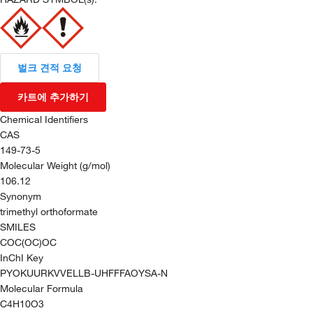
벌크 견적 요청
카트에 추가하기
Chemical Identifiers
CAS
149-73-5
Molecular Weight (g/mol)
106.12
Synonym
trimethyl orthoformate
SMILES
COC(OC)OC
InChI Key
PYOKUURKVVELLB-UHFFFAOYSA-N
Molecular Formula
C4H10O3