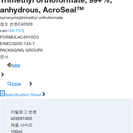
anhydrous, AcroSeal™
synonym(s)
trimethyl orthoformate
참조 번호
C42928
cas
149-73-5
FORMULA
C4H10O3
EINECS
205-745-7
PACKAGING GROUP
II
문서
SDS
COA
Specification Sheet
카탈로그 번호
429281000
제품 사이즈
100ml