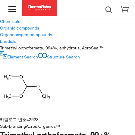
Chemicals
Organic compounds
Organooxygen compounds
Enediols
Trimethyl orthoformate, 99+%, anhydrous, AcroSeal™
Element Search
Structure Search
카탈로그 번호
42928
Sub-branding
Acros Organics™
Trimethyl orthoformate, 99+%,