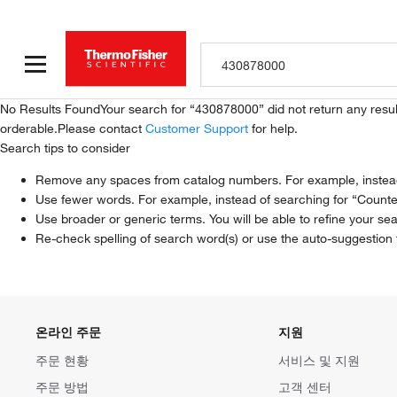
No Results Found
Your search for “430878000” did not return any resul
orderable.Please contact
Customer Support
for help.
Search tips to consider
Remove any spaces from catalog numbers. For example, instead 
Use fewer words. For example, instead of searching for “Counte
Use broader or generic terms. You will be able to refine your sea
Re-check spelling of search word(s) or use the auto-suggestion 
온라인 주문
지원
주문 현황
서비스 및 지원
주문 방법
고객 센터