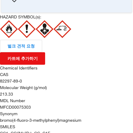
HAZARD SYMBOL(s):
벌크 견적 요청
카트에 추가하기
Chemical Identifiers
CAS
82297-89-0
Molecular Weight (g/mol)
213.33
MDL Number
MFCD00075303
Synonym
bromo(4-fluoro-3-methylphenyl)magnesium
SMILES