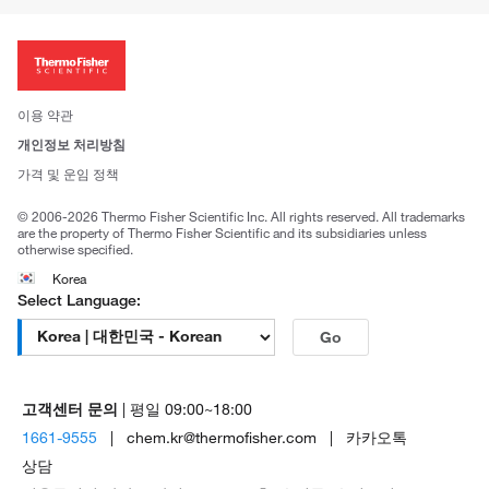
ISO 인증문서
회사 소개
투자자
뉴스
사회적 책임
이용 약관
브랜드
개인정보 처리방침
Trademarks
가격 및 운임 정책
공정거래
© 2006-2026 Thermo Fisher Scientific Inc. All rights reserved. All trademarks
are the property of Thermo Fisher Scientific and its subsidiaries unless
otherwise specified.
Korea
Select Language:
Go
고객센터 문의
| 평일 09:00~18:00
1661-9555
| chem.kr@thermofisher.com | 카카오톡
상담