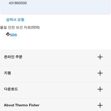
431860500
성적서 요청
물질 안전 보건 자료(SDS)
SDS
온라인 주문
주문 현황
지원
주문 방법
빠른 주문
서비스 및 지원
벌크 주문
다운로드
고객 센터
공지사항
유해화학물질등 제품 및 정보요약서
웹사이트 개선사항
About Thermo Fisher
주문관련문서
이전 웹사이트 미결제 내역 확인하기