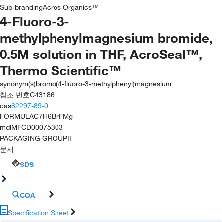
Sub-branding
Acros Organics™
4-Fluoro-3-
methylphenylmagnesium bromide,
0.5M solution in THF, AcroSeal™,
Thermo Scientific™
synonym(s)
bromo(4-fluoro-3-methylphenyl)magnesium
참조 번호
C43186
cas
82297-89-0
FORMULA
C7H6BrFMg
mdl
MFCD00075303
PACKAGING GROUP
II
문서
SDS
COA
Specification Sheet