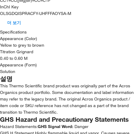
CC1=CC([Mg]Br)=CC=C1F
InChI Key
OLSGDQISPRACFY-UHFFFAOYSA-M
더 보기
Specifications
Appearance (Color)
Yellow to grey to brown
Titration Grignard
0.40 to 0.60 M
Appearance (Form)
Solution
설명
This Thermo Scientific brand product was originally part of the Acros
Organics product portfolio. Some documentation and label information
may refer to the legacy brand. The original Acros Organics product /
item code or SKU reference has not changed as a part of the brand
transition to Thermo Scientific.
GHS Hazard and Precautionary Statements
Hazard Statements:
GHS Signal Word:
Danger
GHS H Statement Highly flammable liquid and vapor. Causes severe