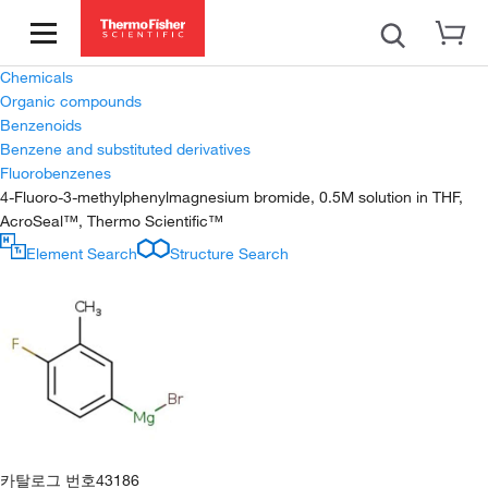
Chemicals
Organic compounds
Benzenoids
Benzene and substituted derivatives
Fluorobenzenes
4-Fluoro-3-methylphenylmagnesium bromide, 0.5M solution in THF,
AcroSeal™, Thermo Scientific™
Element Search
Structure Search
카탈로그 번호
43186