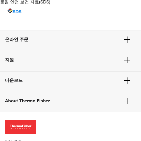
물질 안전 보건 자료(SDS)
SDS
온라인 주문
주문 현황
지원
주문 방법
빠른 주문
서비스 및 지원
벌크 주문
다운로드
고객 센터
공지사항
유해화학물질등 제품 및 정보요약서
웹사이트 개선사항
About Thermo Fisher
주문관련문서
이전 웹사이트 미결제 내역 확인하기
ISO 인증문서
회사 소개
투자자
뉴스
사회적 책임