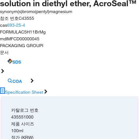
solution in diethyl ether, AcroSeal™
synonym(s)
bromo(pentyl)magnesium
참조 번호
C43555
cas
693-25-4
FORMULA
C5H11BrMg
mdl
MFCD00000045
PACKAGING GROUP
I
문서
SDS
COA
Specification Sheet
카탈로그 번호
435551000
제품 사이즈
100ml
정가 (KRW)