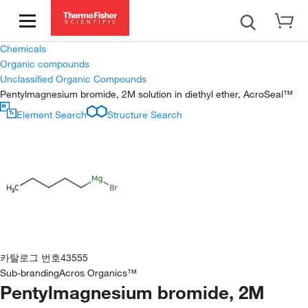
Chemicals
Organic compounds
Unclassified Organic Compounds
Pentylmagnesium bromide, 2M solution in diethyl ether, AcroSeal™
Element Search
Structure Search
카탈로그 번호
43555
Sub-branding
Acros Organics™
Pentylmagnesium bromide, 2M