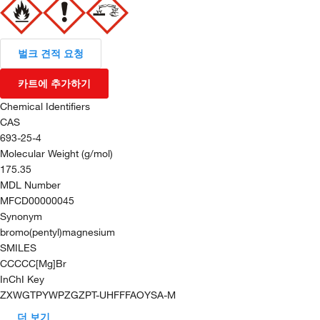
벌크 견적 요청
카트에 추가하기
Chemical Identifiers
CAS
693-25-4
Molecular Weight (g/mol)
175.35
MDL Number
MFCD00000045
Synonym
bromo(pentyl)magnesium
SMILES
CCCCC[Mg]Br
InChI Key
ZXWGTPYWPZGZPT-UHFFFAOYSA-M
더 보기