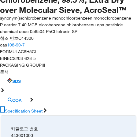
over Molecular Sieve, AcroSeal™
synonym(s)
chlorobenzene monochloorbenzeen monoclorobenzene I
P carrier T 40 MCB clorobenzene chlorobenzenu epa pesticide
chemical code 056504 PhCl tetrosin SP
참조 번호
C44300
cas
108-90-7
FORMULA
C6H5Cl
EINECS
203-628-5
PACKAGING GROUP
III
문서
SDS
COA
Specification Sheet
카탈로그 번호
443001000