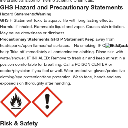
the brand transition to Thermo Scientific Chemicals.
GHS Hazard and Precautionary Statements
Hazard Statements:
Warning
GHS H Statement Toxic to aquatic life with long lasting effects.
Harmful if inhaled. Flammable liquid and vapor. Causes skin irritation.
May cause drowsiness or dizziness.
Precautionary Statements:
GHS P Statement
Keep away from
heat/sparks/open flames/hot surfaces. - No smoking. IF ON SKIN (or
hair): Take off immediately all contaminated clothing. Rinse skin with
water/shower. IF INHALED: Remove to fresh air and keep at rest in a
position comfortable for breathing. Call a POISON CENTER or
doctor/physician if you feel unwell. Wear protective gloves/protective
clothing/eye protection/face protection. Wash face, hands and any
exposed skin thoroughly after handling.
Risk & Safety