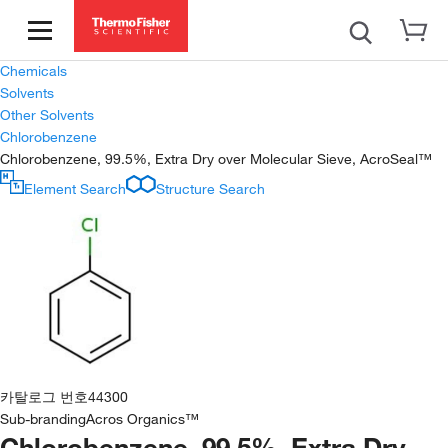
Chemicals
Solvents
Other Solvents
Chlorobenzene
Chlorobenzene, 99.5%, Extra Dry over Molecular Sieve, AcroSeal™
Element Search
Structure Search
카탈로그 번호
44300
Sub-branding
Acros Organics™
Chlorobenzene, 99.5%, Extra Dry