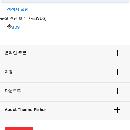
성적서 요청
물질 안전 보건 자료(SDS)
SDS
온라인 주문
주문 현황
지원
주문 방법
빠른 주문
서비스 및 지원
벌크 주문
다운로드
고객 센터
공지사항
유해화학물질등 제품 및 정보요약서
웹사이트 개선사항
About Thermo Fisher
주문관련문서
이전 웹사이트 미결제 내역 확인하기
ISO 인증문서
회사 소개