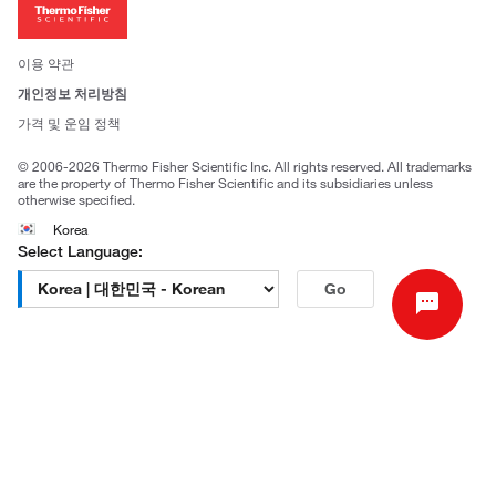
투자자
뉴스
사회적 책임
이용 약관
브랜드
개인정보 처리방침
Trademarks
가격 및 운임 정책
공정거래
© 2006-2026 Thermo Fisher Scientific Inc. All rights reserved. All trademarks
are the property of Thermo Fisher Scientific and its subsidiaries unless
otherwise specified.
Korea
Select Language:
Go
고객센터 문의
| 평일 09:00~18:00
1661-9555
| chem.kr@thermofisher.com | 카카오톡
상담
서울특별시 강남구 광평로 281, 12층 (수서동, 수서오피스
빌딩)