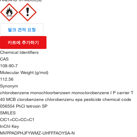
벌크 견적 요청
카트에 추가하기
Chemical Identifiers
CAS
108-90-7
Molecular Weight (g/mol)
112.56
Synonym
chlorobenzene monochloorbenzeen monoclorobenzene I P carrier T
40 MCB clorobenzene chlorobenzenu epa pesticide chemical code
056504 PhCl tetrosin SP
SMILES
ClC1=CC=CC=C1
InChI Key
MVPPADPHJFYWMZ-UHFFFAOYSA-N