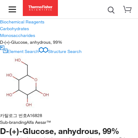
Biochemical Reagents
Carbohydrates
Monosaccharides
D-(+)-Glucose, anhydrous, 99%
Element Search
Structure Search
카탈로그 번호
A16828
Sub-branding
Alfa Aesar™
D-(+)-Glucose, anhydrous, 99%