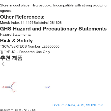
Store in cool place. Hygroscopic. Incompatible with strong oxidizing
agents.
Other References:
Merck Index
:
14,4459
Beilstein
:
1281608
GHS Hazard and Precautionary Statements
Hazard Statements:
Risk & Safety
TSCA
:
Yes
RTECS Number
:
LZ6600000
경고:
RUO – Research Use Only
추천 제품
Sodium nitrate, ACS, 99.0% min
카탈로그 번호
:
014493