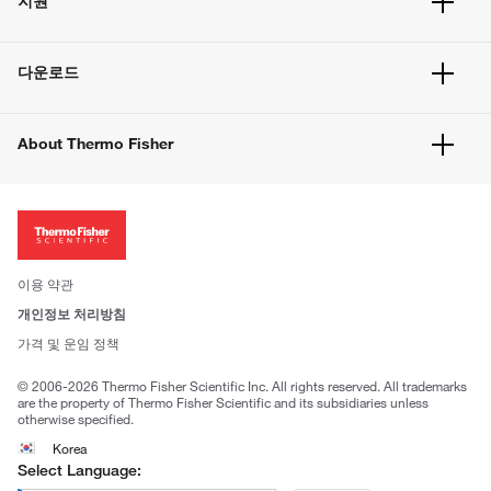
지원
주문 방법
빠른 주문
서비스 및 지원
벌크 주문
다운로드
고객 센터
공지사항
유해화학물질등 제품 및 정보요약서
웹사이트 개선사항
About Thermo Fisher
주문관련문서
이전 웹사이트 미결제 내역 확인하기
ISO 인증문서
회사 소개
투자자
뉴스
사회적 책임
이용 약관
브랜드
개인정보 처리방침
Trademarks
가격 및 운임 정책
공정거래
© 2006-2026 Thermo Fisher Scientific Inc. All rights reserved. All trademarks
are the property of Thermo Fisher Scientific and its subsidiaries unless
otherwise specified.
Korea
Select Language: