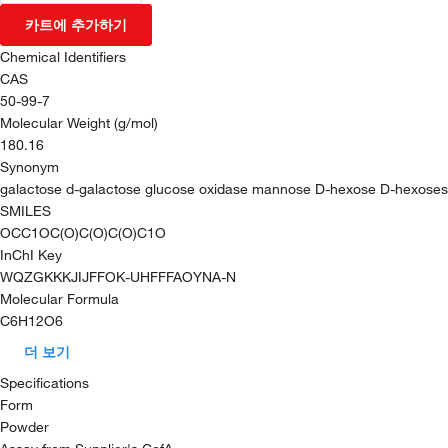
카트에 추가하기
Chemical Identifiers
CAS
50-99-7
Molecular Weight (g/mol)
180.16
Synonym
galactose d-galactose glucose oxidase mannose D-hexose D-hexoses
SMILES
OCC1OC(O)C(O)C(O)C1O
InChI Key
WQZGKKKJIJFFOK-UHFFFAOYNA-N
Molecular Formula
C6H12O6
더 보기
Specifications
Form
Powder