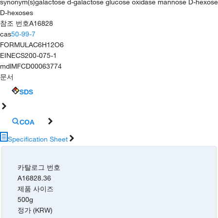
synonym(s)
galactose d-galactose glucose oxidase mannose D-hexose
D-hexoses
참조 번호
A16828
cas
50-99-7
FORMULA
C6H12O6
EINECS
200-075-1
mdl
MFCD00063774
문서
SDS
COA
Specification Sheet
카탈로그 번호
A16828.36
제품 사이즈
500g
정가 (KRW)