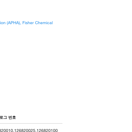
tion (APHA), Fisher Chemical
로그 번호
820010
,
126820025
,
126820100