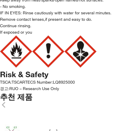
- No smoking.
IF IN EYES: Rinse cautiously with water for several minutes.
Remove contact lenses,if present and easy to do.
Continue rinsing.
If exposed or you
Risk & Safety
TSCA
:
TSCA
RTECS Number
:
LQ8925000
경고:
RUO – Research Use Only
추천 제품