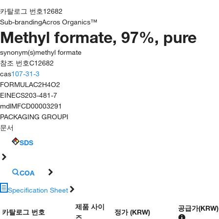
카탈로그 번호
12682
Sub-branding
Acros Organics™
Methyl formate, 97%, pure
synonym(s)
methyl formate
참조 번호
C12682
cas
107-31-3
FORMULA
C2H4O2
EINECS
203-481-7
mdl
MFCD00003291
PACKAGING GROUP
I
문서
SDS
COA
Specification Sheet
제품 사이
공급가
(
KRW
)
카탈로그 번호
정가 (KRW)
즈