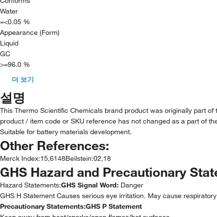
Conforms
Water
=<0.05 %
Appearance (Form)
Liquid
GC
>=96.0 %
더 보기
설명
This Thermo Scientific Chemicals brand product was originally part of
product / item code or SKU reference has not changed as a part of the
Suitable for battery materials development.
Other References:
Merck Index
:
15,6148
Beilstein
:
02,18
GHS Hazard and Precautionary Sta
Hazard Statements:
GHS Signal Word:
Danger
GHS H Statement Causes serious eye irritation. May cause respiratory i
Precautionary Statements:
GHS P Statement
Keep away from heat/sparks/open flames/hot surfaces.