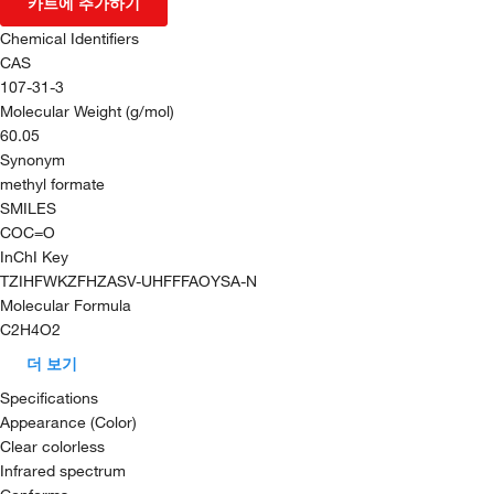
카트에 추가하기
Chemical Identifiers
CAS
107-31-3
Molecular Weight (g/mol)
60.05
Synonym
methyl formate
SMILES
COC=O
InChI Key
TZIHFWKZFHZASV-UHFFFAOYSA-N
Molecular Formula
C2H4O2
더 보기
Specifications
Appearance (Color)
Clear colorless
Infrared spectrum