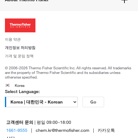
주문관련문서
이전 웹사이트 미결제 내역 확인하기
ISO 인증문서
회사 소개
투자자
뉴스
사회적 책임
이용 약관
브랜드
개인정보 처리방침
Trademarks
가격 및 운임 정책
공정거래
© 2006-2026 Thermo Fisher Scientific Inc. All rights reserved. All trademarks
are the property of Thermo Fisher Scientific and its subsidiaries unless
otherwise specified.
Korea
Select Language:
Go
고객센터 문의
| 평일 09:00~18:00
1661-9555
| chem.kr@thermofisher.com | 카카오톡