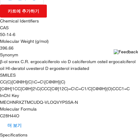
카트에 추가하기
Chemical Identifiers
CAS
50-14-6
Molecular Weight (g/mol)
396.66
Synonym
β-ol sorex C.R. ergocalciferolo vio D calciferolum osteil ergocalciferol
oil HI-deratol uvesterol D ergosterol irradiated
SMILES
CC(C)[C@@H](C)\C=C\[C@@H](C)
[C@H]1CC[C@H]2\C(CCC[C@]12C)=C\C=C1/C[C@@H](O)CCC1=C
InChI Key
MECHNRXZTMCUDQ-VLOQVYPSSA-N
Molecular Formula
C28H44O
더 보기
Specifications