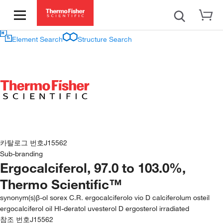
Element Search
Structure Search
카탈로그 번호
J15562
Sub-branding
Ergocalciferol, 97.0 to 103.0%,
Thermo Scientific™
synonym(s)
β-ol sorex C.R. ergocalciferolo vio D calciferolum osteil
ergocalciferol oil HI-deratol uvesterol D ergosterol irradiated
참조 번호
J15562