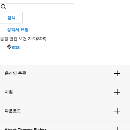
검색
성적서 요청
물질 안전 보건 자료(SDS)
SDS
온라인 주문
주문 현황
지원
주문 방법
빠른 주문
서비스 및 지원
벌크 주문
다운로드
고객 센터
공지사항
유해화학물질등 제품 및 정보요약서
웹사이트 개선사항
About Thermo Fisher