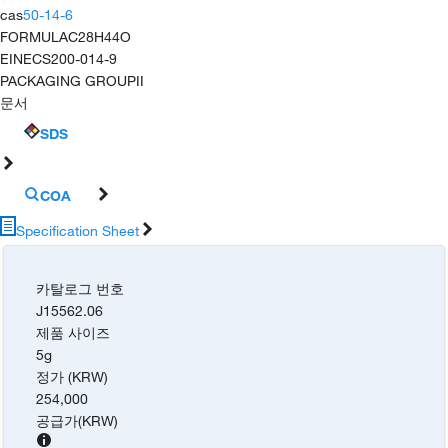
cas
50-14-6
FORMULA
C28H44O
EINECS
200-014-9
PACKAGING GROUP
II
문서
SDS
COA
Specification Sheet
카탈로그 번호
J15562.06
제품 사이즈
5g
정가 (KRW)
254,000
공급가
(
KRW
)