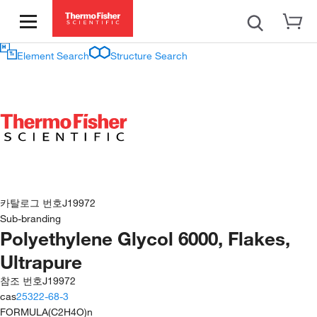
Element Search
Structure Search
카탈로그 번호
J19972
Sub-branding
Polyethylene Glycol 6000, Flakes,
Ultrapure
참조 번호
J19972
cas
25322-68-3
FORMULA
(C2H4O)n