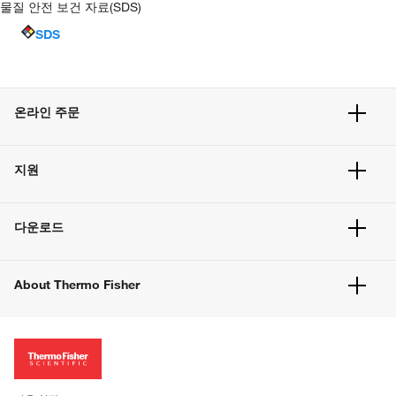
물질 안전 보건 자료(SDS)
SDS
온라인 주문
주문 현황
지원
주문 방법
빠른 주문
서비스 및 지원
벌크 주문
다운로드
고객 센터
공지사항
유해화학물질등 제품 및 정보요약서
웹사이트 개선사항
About Thermo Fisher
주문관련문서
이전 웹사이트 미결제 내역 확인하기
ISO 인증문서
회사 소개
투자자
뉴스
사회적 책임