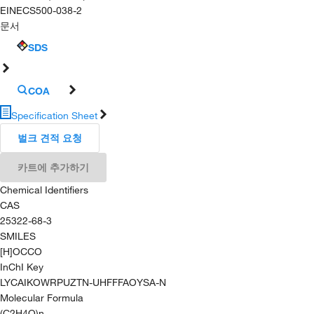
EINECS
500-038-2
문서
SDS
COA
Specification Sheet
벌크 견적 요청
카트에 추가하기
Chemical Identifiers
CAS
25322-68-3
SMILES
[H]OCCO
InChI Key
LYCAIKOWRPUZTN-UHFFFAOYSA-N
Molecular Formula
(C2H4O)n