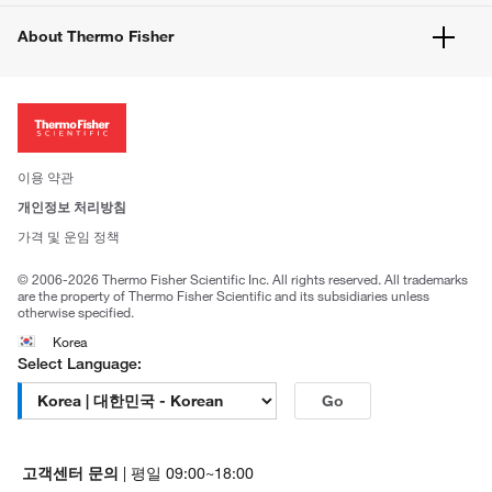
공지사항
유해화학물질등 제품 및 정보요약서
웹사이트 개선사항
About Thermo Fisher
주문관련문서
이전 웹사이트 미결제 내역 확인하기
ISO 인증문서
회사 소개
투자자
뉴스
사회적 책임
이용 약관
브랜드
개인정보 처리방침
Trademarks
가격 및 운임 정책
공정거래
© 2006-2026 Thermo Fisher Scientific Inc. All rights reserved. All trademarks
are the property of Thermo Fisher Scientific and its subsidiaries unless
otherwise specified.
Korea
Select Language:
Go
고객센터 문의
| 평일 09:00~18:00