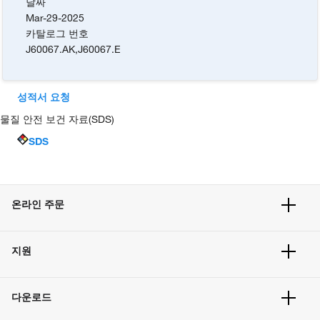
날짜
Mar-29-2025
카탈로그 번호
J60067.AK
,
J60067.E
성적서 요청
물질 안전 보건 자료(SDS)
SDS
온라인 주문
주문 현황
지원
주문 방법
빠른 주문
서비스 및 지원
벌크 주문
다운로드
고객 센터