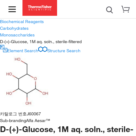
Biochemical Reagents
Carbohydrates
Monosaccharides
D-(+)-Glucose, 1M aq. soln., sterile-filtered
Element Search
Structure Search
카탈로그 번호
J60067
Sub-branding
Alfa Aesar™
D-(+)-Glucose, 1M aq. soln., sterile-