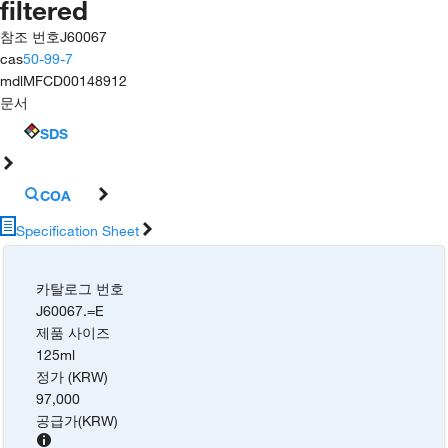
filtered
참조 번호
J60067
cas
50-99-7
mdl
MFCD00148912
문서
SDS
COA
Specification Sheet
카탈로그 번호
J60067.=E
제품 사이즈
125ml
정가 (KRW)
97,000
공급가
(
KRW
)