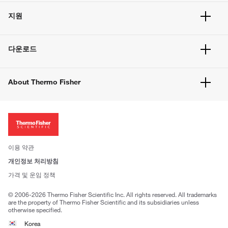
주문 현황
지원
주문 방법
빠른 주문
서비스 및 지원
벌크 주문
다운로드
고객 센터
공지사항
유해화학물질등 제품 및 정보요약서
웹사이트 개선사항
About Thermo Fisher
주문관련문서
이전 웹사이트 미결제 내역 확인하기
ISO 인증문서
회사 소개
투자자
뉴스
사회적 책임
이용 약관
브랜드
개인정보 처리방침
Trademarks
가격 및 운임 정책
공정거래
© 2006-2026 Thermo Fisher Scientific Inc. All rights reserved. All trademarks
are the property of Thermo Fisher Scientific and its subsidiaries unless
otherwise specified.
Korea