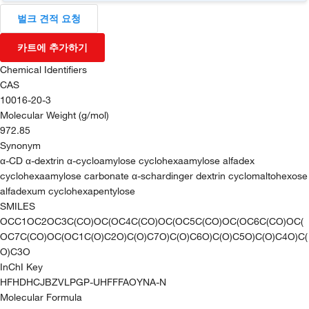
벌크 견적 요청
카트에 추가하기
Chemical Identifiers
CAS
10016-20-3
Molecular Weight (g/mol)
972.85
Synonym
α-CD α-dextrin α-cycloamylose cyclohexaamylose alfadex
cyclohexaamylose carbonate α-schardinger dextrin cyclomaltohexose
alfadexum cyclohexapentylose
SMILES
OCC1OC2OC3C(CO)OC(OC4C(CO)OC(OC5C(CO)OC(OC6C(CO)OC(
OC7C(CO)OC(OC1C(O)C2O)C(O)C7O)C(O)C6O)C(O)C5O)C(O)C4O)C(
O)C3O
InChI Key
HFHDHCJBZVLPGP-UHFFFAOYNA-N
Molecular Formula