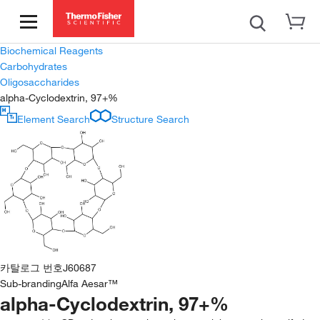
Biochemical Reagents
Carbohydrates
Oligosaccharides
alpha-Cyclodextrin, 97+%
Element Search
Structure Search
카탈로그 번호
J60687
Sub-branding
Alfa Aesar™
alpha-Cyclodextrin, 97+%