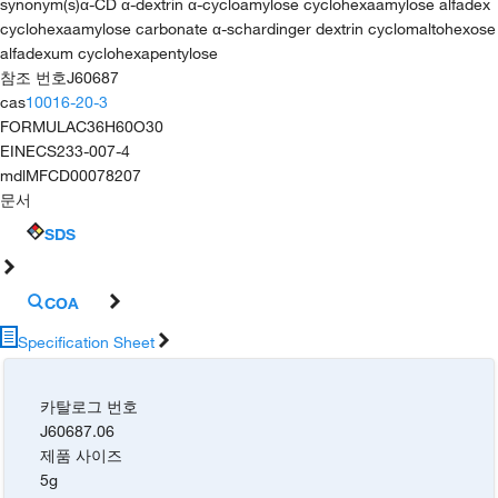
synonym(s)
α-CD α-dextrin α-cycloamylose cyclohexaamylose alfadex
cyclohexaamylose carbonate α-schardinger dextrin cyclomaltohexose
alfadexum cyclohexapentylose
참조 번호
J60687
cas
10016-20-3
FORMULA
C36H60O30
EINECS
233-007-4
mdl
MFCD00078207
문서
SDS
COA
Specification Sheet
카탈로그 번호
J60687.06
제품 사이즈
5g